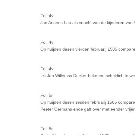
Fol. 4v
Jan Ariaens Leu als voocht van de kijnderen van
Fol. 4v
Op huijden desen vierden februarij 1585 comparee
Fol. 4v
Ick Jan Willemss Decker bekenne schuldich te w
Fol. 5r
Op huijden desen sesden februarij 1585 compar
Peeter Oermans ende gaff over met eender vrijer g
Fol. 5r