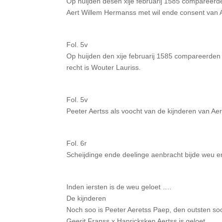
Op huijden desen xije februarij 1585 compareerde
Aert Willem Hermanss met wil ende consent van Ae
Fol. 5v
Op huijden den xije februarij 1585 compareerden A
recht is Wouter Lauriss.
Fol. 5v
Peeter Aertss als voocht van de kijnderen van Ae
Fol. 6r
Scheijdinge ende deelinge aenbracht bijde weu 
Inden iersten is de weu geloet ….
De kijnderen
Noch soo is Peeter Aeretss Paep, den outsten so
Geerit Franss x Hanricksken Aertss is geloet ….