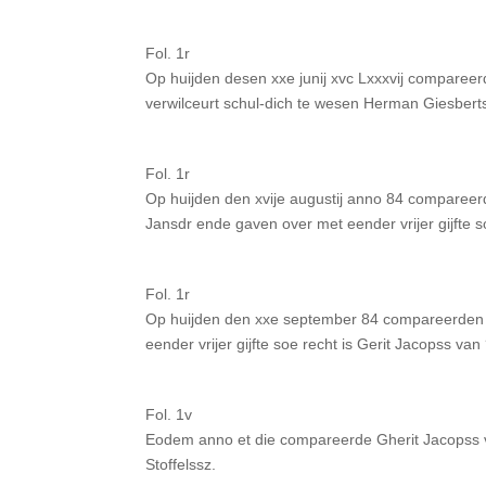
Fol. 1r
Op huijden desen xxe junij xvc Lxxxvij comparee
verwilceurt schul-dich te wesen Herman Giesberts
Fol. 1r
Op huijden den xvije augustij anno 84 compareer
Jansdr ende gaven over met eender vrijer gijfte s
Fol. 1r
Op huijden den xxe september 84 compareerden L
eender vrijer gijfte soe recht is Gerit Jacopss van
Fol. 1v
Eodem anno et die compareerde Gherit Jacopss v
Stoffelssz.