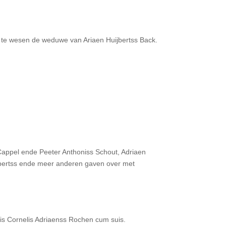
 te wesen de weduwe van Ariaen Huijbertss Back.
 Cappel ende Peeter Anthoniss Schout, Adriaen
uijbertss ende meer anderen gaven over met
is Cornelis Adriaenss Rochen cum suis.