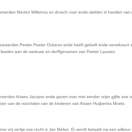
areerden Merten Willemss en droech over ende stelden in handen van 
pareerden Peeter Peeter Ockerss ende heeft geloeft ende verwilceurt 
verleeden aan de weduwe en derffgenamen van Peeter Lauwen.
erden Ariaen Jacopss ende gaven over met eender vrijer gijfte soe re
ben van de voochden van de kinderen van Ariaen Huijbertss Moets.
 vrij verlije soe recht is Jan Meliss. Er wordt betaald via een wilkeur.