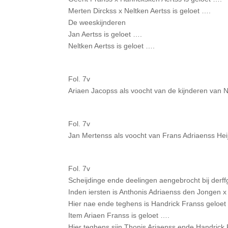
Merten Dirckss x Neltken Aertss is geloet ….
De weeskijnderen
Jan Aertss is geloet ….
Neltken Aertss is geloet ….
Fol. 7v
Ariaen Jacopss als voocht van de kijnderen van 
Fol. 7v
Jan Mertenss als voocht van Frans Adriaenss Hei
Fol. 7v
Scheijdinge ende deelingen aengebrocht bij derf
Inden iersten is Anthonis Adriaenss den Jongen x
Hier nae ende teghens is Handrick Franss geloet
Item Ariaen Franss is geloet ….
Hier teghens sijn Thonis Ariaenss ende Handrick