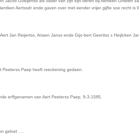
n Jacob Goeijertss als vader van zijn kijn-deren bij Aentken Ghielen 
ntken Aertssdr ende gaven over met eender vrijer gijfte soe recht is 
ert Jan Reijertss, Ariaen Janss ende Gijs-bert Geeritss x Heijlcken Ja
rt Peeterss Paep heeft reeckening gedaen.
ende erffgenamen van Aert Peeterss Paep, 9-3-1585.
on geloet ….