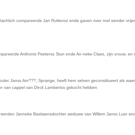
tachtich compareerde Jan Ruttensz ende gaven over met eender vrijer g
pareerde Anthonis Peeterss Stun ende An-neke Claes, zijn vrouw, en
uter Janss Am???, Sprange, heeft hem selven geconstitueert als waer
er van cappel van Dirck Lambertss gekocht hebben.
areerden Janneke Bastiaensdochter weduwe van Willem Janss Luer ende