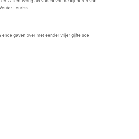
za en Willem Wong als voocht van de kijnderen van
Wouter Louriss.
n ende gaven over met eender vrijer gijfte soe