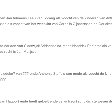
rden Jan Adriaens Leeu van Sprang als voocht van de kinderen van Ant
sen als voocht van het weeskint van Cornelis Gijsbertssen en Gericken
de Adriaen van Clootwijck Adriaenss na-mens Handrick Peeterss als vo
oe recht is Jan Matijssen.
iedeke? van ??? ende Anthonis Stoffels-sen mede als voocht de kind
 ???
an Hagoort ende heeft geloeft ende ver-wilceurt schuldich te wesen 