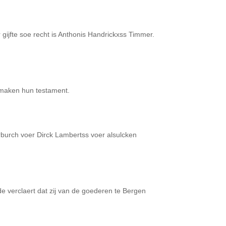
ijfte soe recht is Anthonis Handrickxss Timmer.
 maken hun testament.
burch voer Dirck Lambertss voer alsulcken
 verclaert dat zij van de goederen te Bergen