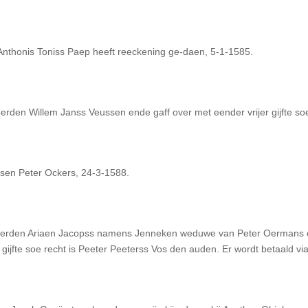
 Anthonis Toniss Paep heeft reeckening ge-daen, 5-1-1585.
rden Willem Janss Veussen ende gaff over met eender vrijer gijfte soe
esen Peter Ockers, 24-3-1588.
eerden Ariaen Jacopss namens Jenneken weduwe van Peter Oermans en
ijfte soe recht is Peeter Peeterss Vos den auden. Er wordt betaald via