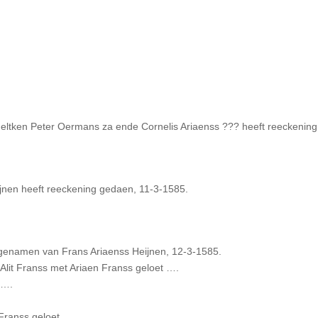
Neltken Peter Oermans za ende Cornelis Ariaenss ??? heeft reeckenin
jnen heeft reeckening gedaen, 11-3-1585.
fgenamen van Frans Ariaenss Heijnen, 12-3-1585.
 Alit Franss met Ariaen Franss geloet ….
 ….
 Franss geloet ….