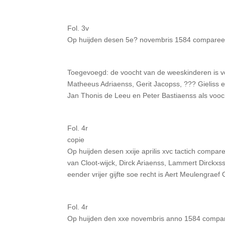
Fol. 3v
Op huijden desen 5e? novembris 1584 compareerd
Toegevoegd: de voocht van de weeskinderen is v
Matheeus Adriaenss, Gerit Jacopss, ??? Gieliss e
Jan Thonis de Leeu en Peter Bastiaenss als vooc
Fol. 4r
copie
Op huijden desen xxije aprilis xvc tactich compa
van Cloot-wijck, Dirck Ariaenss, Lammert Dirckxs
eender vrijer gijfte soe recht is Aert Meulengraef
Fol. 4r
Op huijden den xxe novembris anno 1584 comparee