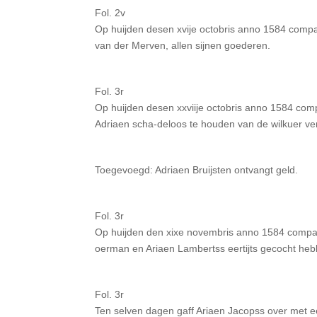
Fol. 2v
Op huijden desen xvije octobris anno 1584 comp
van der Merven, allen sijnen goederen.
Fol. 3r
Op huijden desen xxviije octobris anno 1584 com
Adriaen scha-deloos te houden van de wilkuer 
Toegevoegd: Adriaen Bruijsten ontvangt geld.
Fol. 3r
Op huijden den xixe novembris anno 1584 compare
oerman en Ariaen Lambertss eertijts gecocht heb
Fol. 3r
Ten selven dagen gaff Ariaen Jacopss over met eene