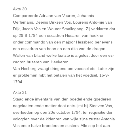
Akte 30
Compareerde Adriaan van Vuuren, Johannis
Oerlemans, Deenis Dirksen Vos, Lourens Anto-nie van
Dijk, Jacob Vos en Wouter Smallegang. Zij verklaren dat
op 29-8-1794 een escadron Husaren van heekren
onder commando van den majoor Hessberg benevens
een escadron van beon en een dito van de dragon
Wallon van Biland welke laatste is afgelost door een es-
cadron husaren van Heekeren.
Van Hesberg vraagt dringend om voedsel etc. Later zijn
er problemen mbt het betalen van het voedsel, 16-9-
1794.
Akte 31
Staad ende inventaris van den boedel ende goederen
nagelaaten ende metter doot ontruijmt bij Steeven Vos,
overleeden op den 20e october 1794, ter requisitie der
voiogden over de kidenren van wijle zijne zuster Antonia
Vos ende halve broeders en susters. Alle sop het aan-