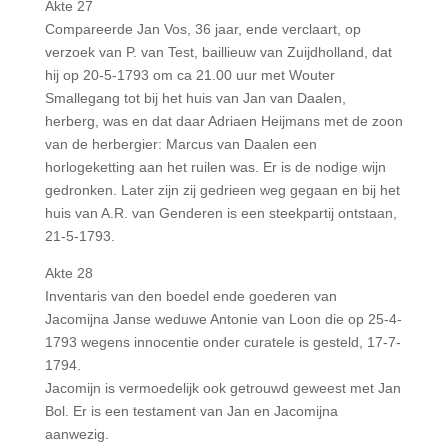
Akte 27
Compareerde Jan Vos, 36 jaar, ende verclaart, op
verzoek van P. van Test, baillieuw van Zuijdholland, dat
hij op 20-5-1793 om ca 21.00 uur met Wouter
Smallegang tot bij het huis van Jan van Daalen,
herberg, was en dat daar Adriaen Heijmans met de zoon
van de herbergier: Marcus van Daalen een
horlogeketting aan het ruilen was. Er is de nodige wijn
gedronken. Later zijn zij gedrieen weg gegaan en bij het
huis van A.R. van Genderen is een steekpartij ontstaan,
21-5-1793.
Akte 28
Inventaris van den boedel ende goederen van
Jacomijna Janse weduwe Antonie van Loon die op 25-4-
1793 wegens innocentie onder curatele is gesteld, 17-7-
1794.
Jacomijn is vermoedelijk ook getrouwd geweest met Jan
Bol. Er is een testament van Jan en Jacomijna
aanwezig.