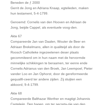
Beneden de ƒ 2000
Gerrit de Jong en Adriana Knaap, egtelieden, maken
hun testament, 5-4-1799.
Genoemd: Cornelis van den Hooven en Adriaan de
Jong, beijde Cappel, als eventuele voog-den.
Akte 67
Compareerde Jan van Daalen, Wouter de Beer en
Adriaan Brekelmans, allen in qualiteijd als door de
Roosch Catholieke ingezeetenen deser plaats
gecommiteerd om in hun naam met de hervormde
minnelijke schikkingen te beraamen, ter eenre ende
Cornelis Adrianus van den Broek, Jan Leempoel, Pieter
vander Loo en Jan Ophorst, door de gereformeerde
gequalifi-ceerd ter andere zijden. Zij sluijten een
akkoord, 9-4-1799.
Akte 68
Compareerde Balthazar Werther en magtigt Johannis
Casteleijn, Den hagen, om ter secreta-rije van den