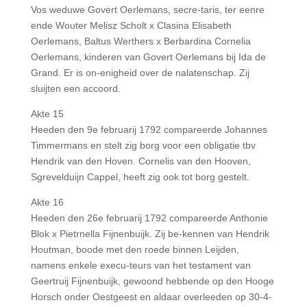
Vos weduwe Govert Oerlemans, secre-taris, ter eenre
ende Wouter Melisz Scholt x Clasina Elisabeth
Oerlemans, Baltus Werthers x Berbardina Cornelia
Oerlemans, kinderen van Govert Oerlemans bij Ida de
Grand. Er is on-enigheid over de nalatenschap. Zij
sluijten een accoord.
Akte 15
Heeden den 9e februarij 1792 compareerde Johannes
Timmermans en stelt zig borg voor een obligatie tbv
Hendrik van den Hoven. Cornelis van den Hooven,
Sgrevelduijn Cappel, heeft zig ook tot borg gestelt.
Akte 16
Heeden den 26e februarij 1792 compareerde Anthonie
Blok x Pietrnella Fijnenbuijk. Zij be-kennen van Hendrik
Houtman, boode met den roede binnen Leijden,
namens enkele execu-teurs van het testament van
Geertruij Fijnenbuijk, gewoond hebbende op den Hooge
Horsch onder Oestgeest en aldaar overleeden op 30-4-