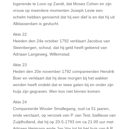
logerende te Loon op Zandt, dat Moses Cohen en zijn
vrouw op meerdere momenten Joseph Levie een
schelm hebben genoemd dat hij een dief is en dat hij uit
Alblasserdam is gevlucht.
Akte 22
Heeden den 24e october 1792 verklaart Jacobus van
Steenbergen, schout, dat hij geld heeft geleend van
Adriaan Langeweg, Willemstad.
Akte 23
Heden den 20e november 1792 compareerden Hendrik
Boer en verklaart dat hij dese morgen bij het wakker
worden heeft ondekt dat er twee gaten bij en onder zijn
huijs zijn gegraven. Men kon niet binnen komen.
Akte 24
Compareerde Wouter Smallegang, oud ca 51 jaaren,
ende verclaart, op verzoek van P. van Test, baillieuw van
Zuijdholland, dat hij op 20-5-1793 om ca 21.00 uur met
Adriaen Heijmans ende Jan Vos tot bij het huis van A.R.