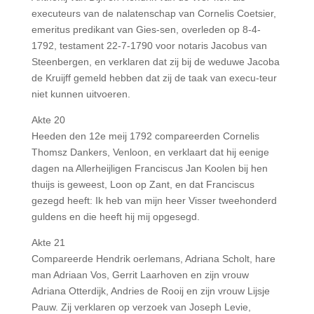
executeurs van de nalatenschap van Cornelis Coetsier,
emeritus predikant van Gies-sen, overleden op 8-4-
1792, testament 22-7-1790 voor notaris Jacobus van
Steenbergen, en verklaren dat zij bij de weduwe Jacoba
de Kruijff gemeld hebben dat zij de taak van execu-teur
niet kunnen uitvoeren.
Akte 20
Heeden den 12e meij 1792 compareerden Cornelis
Thomsz Dankers, Venloon, en verklaart dat hij eenige
dagen na Allerheijligen Franciscus Jan Koolen bij hen
thuijs is geweest, Loon op Zant, en dat Franciscus
gezegd heeft: Ik heb van mijn heer Visser tweehonderd
guldens en die heeft hij mij opgesegd.
Akte 21
Compareerde Hendrik oerlemans, Adriana Scholt, hare
man Adriaan Vos, Gerrit Laarhoven en zijn vrouw
Adriana Otterdijk, Andries de Rooij en zijn vrouw Lijsje
Pauw. Zij verklaren op verzoek van Joseph Levie,