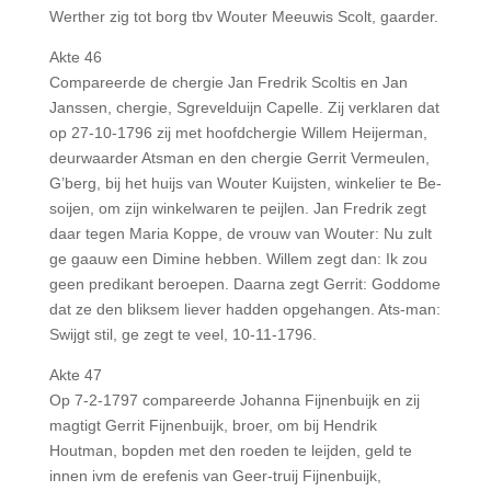
Werther zig tot borg tbv Wouter Meeuwis Scolt, gaarder.
Akte 46
Compareerde de chergie Jan Fredrik Scoltis en Jan
Janssen, chergie, Sgrevelduijn Capelle. Zij verklaren dat
op 27-10-1796 zij met hoofdchergie Willem Heijerman,
deurwaarder Atsman en den chergie Gerrit Vermeulen,
G’berg, bij het huijs van Wouter Kuijsten, winkelier te Be-
soijen, om zijn winkelwaren te peijlen. Jan Fredrik zegt
daar tegen Maria Koppe, de vrouw van Wouter: Nu zult
ge gaauw een Dimine hebben. Willem zegt dan: Ik zou
geen predikant beroepen. Daarna zegt Gerrit: Goddome
dat ze den bliksem liever hadden opgehangen. Ats-man:
Swijgt stil, ge zegt te veel, 10-11-1796.
Akte 47
Op 7-2-1797 compareerde Johanna Fijnenbuijk en zij
magtigt Gerrit Fijnenbuijk, broer, om bij Hendrik
Houtman, bopden met den roeden te leijden, geld te
innen ivm de erefenis van Geer-truij Fijnenbuijk,