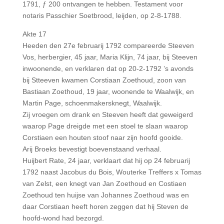
1791, ƒ 200 ontvangen te hebben. Testament voor
notaris Passchier Soetbrood, leijden, op 2-8-1788.
Akte 17
Heeden den 27e februarij 1792 compareerde Steeven
Vos, herbergier, 45 jaar, Maria Klijn, 74 jaar, bij Steeven
inwoonende, en verklaren dat op 20-2-1792 ’s avonds
bij Stteeven kwamen Corstiaan Zoethoud, zoon van
Bastiaan Zoethoud, 19 jaar, woonende te Waalwijk, en
Martin Page, schoenmakersknegt, Waalwijk.
Zij vroegen om drank en Steeven heeft dat geweigerd
waarop Page dreigde met een stoel te slaan waarop
Corstiaen een houten stoof naar zijn hoofd gooide.
Arij Broeks bevestigt boevenstaand verhaal.
Huijbert Rate, 24 jaar, verklaart dat hij op 24 februarij
1792 naast Jacobus du Bois, Wouterke Treffers x Tomas
van Zelst, een knegt van Jan Zoethoud en Costiaen
Zoethoud ten huijse van Johannes Zoethoud was en
daar Corstiaan heeft horen zeggen dat hij Steven de
hoofd-wond had bezorgd.