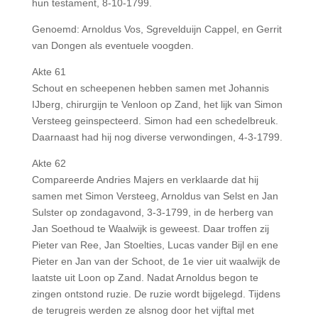
hun testament, 8-10-1799.
Genoemd: Arnoldus Vos, Sgrevelduijn Cappel, en Gerrit
van Dongen als eventuele voogden.
Akte 61
Schout en scheepenen hebben samen met Johannis
IJberg, chirurgijn te Venloon op Zand, het lijk van Simon
Versteeg geinspecteerd. Simon had een schedelbreuk.
Daarnaast had hij nog diverse verwondingen, 4-3-1799.
Akte 62
Compareerde Andries Majers en verklaarde dat hij
samen met Simon Versteeg, Arnoldus van Selst en Jan
Sulster op zondagavond, 3-3-1799, in de herberg van
Jan Soethoud te Waalwijk is geweest. Daar troffen zij
Pieter van Ree, Jan Stoelties, Lucas vander Bijl en ene
Pieter en Jan van der Schoot, de 1e vier uit waalwijk de
laatste uit Loon op Zand. Nadat Arnoldus begon te
zingen ontstond ruzie. De ruzie wordt bijgelegd. Tijdens
de terugreis werden ze alsnog door het vijftal met