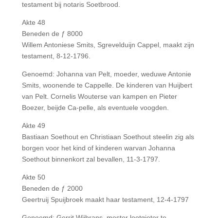
testament bij notaris Soetbrood.
Akte 48
Beneden de ƒ 8000
Willem Antoniese Smits, Sgrevelduijn Cappel, maakt zijn
testament, 8-12-1796.
Genoemd: Johanna van Pelt, moeder, weduwe Antonie
Smits, woonende te Cappelle. De kinderen van Huijbert
van Pelt. Cornelis Wouterse van kampen en Pieter
Boezer, beijde Ca-pelle, als eventuele voogden.
Akte 49
Bastiaan Soethout en Christiaan Soethout steelin zig als
borgen voor het kind of kinderen warvan Johanna
Soethout binnenkort zal bevallen, 11-3-1797.
Akte 50
Beneden de ƒ 2000
Geertruij Spuijbroek maakt haar testament, 12-4-1797
Genoemd: Gerrit Wijbrans, mester lootgieter te