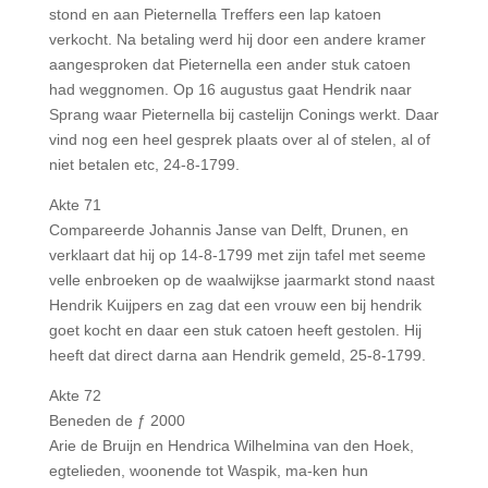
stond en aan Pieternella Treffers een lap katoen
verkocht. Na betaling werd hij door een andere kramer
aangesproken dat Pieternella een ander stuk catoen
had weggnomen. Op 16 augustus gaat Hendrik naar
Sprang waar Pieternella bij castelijn Conings werkt. Daar
vind nog een heel gesprek plaats over al of stelen, al of
niet betalen etc, 24-8-1799.
Akte 71
Compareerde Johannis Janse van Delft, Drunen, en
verklaart dat hij op 14-8-1799 met zijn tafel met seeme
velle enbroeken op de waalwijkse jaarmarkt stond naast
Hendrik Kuijpers en zag dat een vrouw een bij hendrik
goet kocht en daar een stuk catoen heeft gestolen. Hij
heeft dat direct darna aan Hendrik gemeld, 25-8-1799.
Akte 72
Beneden de ƒ 2000
Arie de Bruijn en Hendrica Wilhelmina van den Hoek,
egtelieden, woonende tot Waspik, ma-ken hun