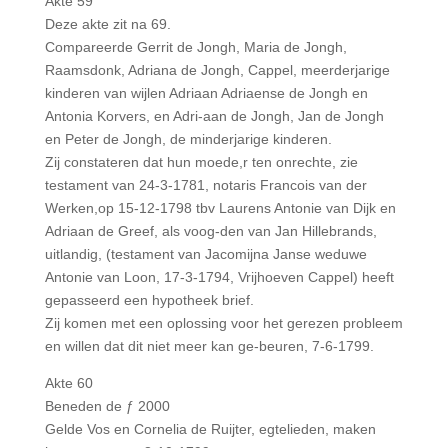
Akte 59
Deze akte zit na 69.
Compareerde Gerrit de Jongh, Maria de Jongh,
Raamsdonk, Adriana de Jongh, Cappel, meerderjarige
kinderen van wijlen Adriaan Adriaense de Jongh en
Antonia Korvers, en Adri-aan de Jongh, Jan de Jongh
en Peter de Jongh, de minderjarige kinderen.
Zij constateren dat hun moede,r ten onrechte, zie
testament van 24-3-1781, notaris Francois van der
Werken,op 15-12-1798 tbv Laurens Antonie van Dijk en
Adriaan de Greef, als voog-den van Jan Hillebrands,
uitlandig, (testament van Jacomijna Janse weduwe
Antonie van Loon, 17-3-1794, Vrijhoeven Cappel) heeft
gepasseerd een hypotheek brief.
Zij komen met een oplossing voor het gerezen probleem
en willen dat dit niet meer kan ge-beuren, 7-6-1799.
Akte 60
Beneden de ƒ 2000
Gelde Vos en Cornelia de Ruijter, egtelieden, maken