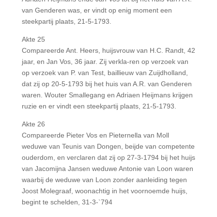
van Genderen was, er vindt op enig moment een
steekpartij plaats, 21-5-1793.
Akte 25
Compareerde Ant. Heers, huijsvrouw van H.C. Randt, 42
jaar, en Jan Vos, 36 jaar. Zij verkla-ren op verzoek van
op verzoek van P. van Test, baillieuw van Zuijdholland,
dat zij op 20-5-1793 bij het huis van A.R. van Genderen
waren. Wouter Smallegang en Adriaen Heijmans krijgen
ruzie en er vindt een steekpartij plaats, 21-5-1793.
Akte 26
Compareerde Pieter Vos en Pieternella van Moll
weduwe van Teunis van Dongen, beijde van competente
ouderdom, en verclaren dat zij op 27-3-1794 bij het huijs
van Jacomijna Jansen weduwe Antonie van Loon waren
waarbij de weduwe van Loon zonder aanleiding tegen
Joost Molegraaf, woonachtig in het voornoemde huijs,
begint te schelden, 31-3-`794