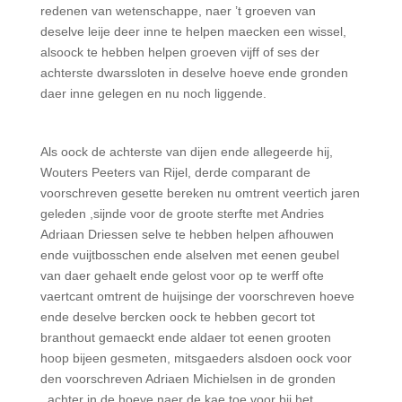
redenen van wetenschappe, naer ’t groeven van
deselve leije deer inne te helpen maecken een wissel,
alsoock te hebben helpen groeven vijff of ses der
achterste dwarssloten in deselve hoeve ende gronden
daer inne gelegen en nu noch liggende.
Als oock de achterste van dijen ende allegeerde hij,
Wouters Peeters van Rijel, derde comparant de
voorschreven gesette bereken nu omtrent veertich jaren
geleden ,sijnde voor de groote sterfte met Andries
Adriaan Driessen selve te hebben helpen afhouwen
ende vuijtbosschen ende alselven met eenen geubel
van daer gehaelt ende gelost voor op te werff ofte
vaertcant omtrent de huijsinge der voorschreven hoeve
ende deselve bercken oock te hebben gecort tot
branthout gemaeckt ende aldaer tot eenen grooten
hoop bijeen gesmeten, mitsgaeders alsdoen oock voor
den voorschreven Adriaen Michielsen in de gronden
achter in de hoeve naer de kae toe voor bij het