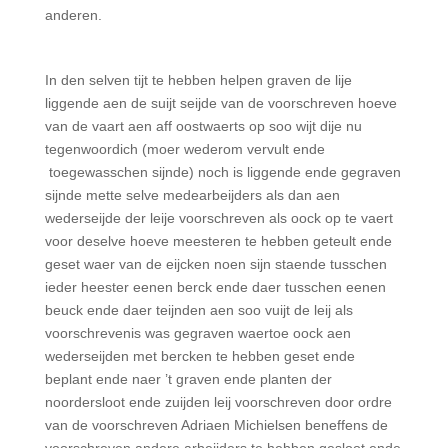
anderen.
In den selven tijt te hebben helpen graven de lije
liggende aen de suijt seijde van de voorschreven hoeve
van de vaart aen aff oostwaerts op soo wijt dije nu
tegenwoordich (moer wederom vervult ende
toegewasschen sijnde) noch is liggende ende gegraven
sijnde mette selve medearbeijders als dan aen
wederseijde der leije voorschreven als oock op te vaert
voor deselve hoeve meesteren te hebben geteult ende
geset waer van de eijcken noen sijn staende tusschen
ieder heester eenen berck ende daer tusschen eenen
beuck ende daer teijnden aen soo vuijt de leij als
voorschrevenis was gegraven waertoe oock aen
wederseijden met bercken te hebben geset ende
beplant ende naer ’t graven ende planten der
noordersloot ende zuijden leij voorschreven door ordre
van de voorschreven Adriaen Michielsen beneffens de