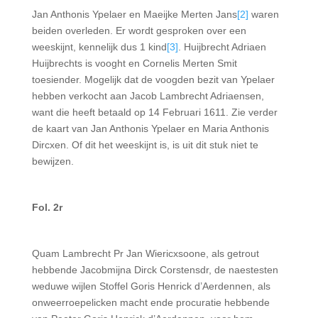
Jan Anthonis Ypelaer en Maeijke Merten Jans
[2]
waren
beiden overleden. Er wordt gesproken over een
weeskijnt, kennelijk dus 1 kind
[3]
. Huijbrecht Adriaen
Huijbrechts is vooght en Cornelis Merten Smit
toesiender. Mogelijk dat de voogden bezit van Ypelaer
hebben verkocht aan Jacob Lambrecht Adriaensen,
want die heeft betaald op 14 Februari 1611. Zie verder
de kaart van Jan Anthonis Ypelaer en Maria Anthonis
Dircxen. Of dit het weeskijnt is, is uit dit stuk niet te
bewijzen.
Fol. 2r
Quam Lambrecht Pr Jan Wiericxsoone, als getrout
hebbende Jacobmijna Dirck Corstensdr, de naestesten
weduwe wijlen Stoffel Goris Henrick d’Aerdennen, als
onweerroepelicken macht ende procu­ratie hebbende