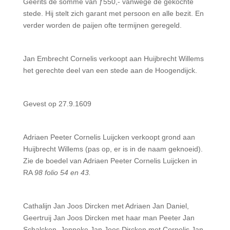
Geerits de somme van ƒ550,- vanwege de gekochte
stede. Hij stelt zich garant met persoon en alle bezit. En
verder worden de paijen ofte termijnen geregeld.
Jan Embrecht Cornelis verkoopt aan Huijbrecht Willems
het gerechte deel van een stede aan de Hoogen­dijck.
Gevest op 27.9.1609
Adriaen Peeter Cornelis Luijcken verkoopt grond aan
Huijbrecht Willems (pas op, er is in de naam ge­knoeid).
Zie de boedel van Adriaen Peeter Cornelis Luijcken in
RA
98 folio 54 en 43.
Cathalijn Jan Joos Dircken met Adriaen Jan Daniel,
Geertruij Jan Joos Dircken met haar man Peeter Jan
Schalcken, Jenneke Jan Joos Dircken met Cornelis Jan