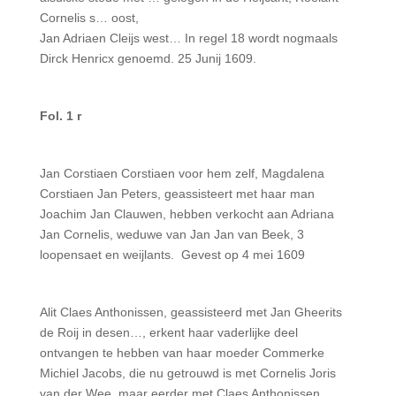
Cornelis s… oost,
Jan Adriaen Cleijs west… In regel 18 wordt nogmaals
Dirck Henricx genoemd. 25 Junij 1609.
Fol. 1 r
Jan Corstiaen Corstiaen voor hem zelf, Magdalena
Corstiaen Jan Peters, geassisteert met haar man
Joachim Jan Clauwen, hebben verkocht aan Adriana
Jan Cornelis, weduwe van Jan Jan van Beek, 3
loopensaet en weijlants. Gevest op 4 mei 1609
Alit Claes Anthonissen, geassisteerd met Jan Gheerits
de Roij in desen…, erkent haar vaderlijke deel
ontvangen te hebben van haar moeder Commerke
Michiel Jacobs, die nu getrouwd is met Cor­nelis Joris
van der Wee, maar eerder met Claes Anthonissen.