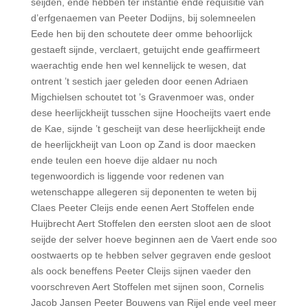
seijden, ende hebben ter instantie ende requisitie van
d’erfgenaemen van Peeter Dodijns, bij solemneelen
Eede hen bij den schoutete deer omme behoorlijck
gestaeft sijnde, verclaert, getuijcht ende geaffirmeert
waerachtig ende hen wel kennelijck te wesen, dat
ontrent ’t sestich jaer geleden door eenen Adriaen
Migchielsen schoutet tot ’s Gravenmoer was, onder
dese heerlijckheijt tusschen sijne Hoocheijts vaert ende
de Kae, sijnde ’t gescheijt van dese heerlijckheijt ende
de heerlijckheijt van Loon op Zand is door maecken
ende teulen een hoeve dije aldaer nu noch
tegenwoordich is liggende voor redenen van
wetenschappe allegeren sij deponenten te weten bij
Claes Peeter Cleijs ende eenen Aert Stoffelen ende
Huijbrecht Aert Stoffelen den eersten sloot aen de sloot
seijde der selver hoeve beginnen aen de Vaert ende soo
oostwaerts op te hebben selver gegraven ende gesloot
als oock beneffens Peeter Cleijs sijnen vaeder den
voorschreven Aert Stoffelen met sijnen soon, Cornelis
Jacob Jansen Peeter Bouwens van Rijel ende veel meer