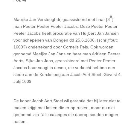
Fol. 4r
e
Maeijke Jan Versteeghdr, geassisteerd met haar [3
]
man Peeter Peeter Peeter Jacobs. Deze Peeter Peeter
Peeter Jacobs heeft procuratie van Huijbert Jan Jansen
voor sche­penen van Dongen dd 25.6.1606, (schrijffout:
1609?) ondertekend door Cornelis Pels. Ook worden
genoemd Maeijke Jan Jans en haar man Adriaen Peeter
Aerts, Sijke Jan Jans, geassisteerd met Peeter Peeter
Jacobs haar voogt in desen, die verkocht hebben een
stede aan de Kercksteeg aan Jacob Aert Stoel. Gevest 4
Julij 1609
De koper Jacob Aert Stoel wil garantie dat hij later niet te
maken krijgt met lasten die er op rusten, maar nu niet
genoemd zijn: ‘alle calanges die daerop souden mogen
rusten’.