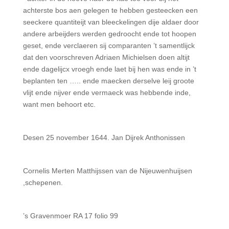
achterste bos aen gelegen te hebben gesteecken een
seeckere quantiteijt van bleeckelingen dije aldaer door
andere arbeijders werden gedroocht ende tot hoopen
geset, ende verclaeren sij comparanten ’t samentlijck
dat den voorschreven Adriaen Michielsen doen altijt
ende dagelijcx vroegh ende laet bij hen was ende in ’t
beplanten ten ….. ende maecken derselve leij groote
vlijt ende nijver ende vermaeck was hebbende inde,
want men behoort etc.
Desen 25 november 1644. Jan Dijrek Anthonissen
Cornelis Merten Matthijssen van de Nijeuwenhuijsen
,schepenen.
’s Gravenmoer RA 17 folio 99