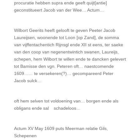
procuratie hebben supra ende geeft quijt[antie]
geconstitueert Jacob van der Wee… Actum…
Wilbort Geerits heeft gelooft te geven Peeter Jacob
Laureijsen, woonende tot Loon [op Zand], de somma
van vijffentachentich Rijnsgl ende XII st eens, ter saeke
van den coop van negenentwintich swa­nen, Laureijs,
schepen, hem Wilbort te willen ende te dancken gelevert
tot Bamisse den vgn. Peteren oft… naestcomende
1609…… te versekeren(?)… gecompareerd Peter
Jacob sulck…
oft hem selven tot voldoening van… borgen ende als
obligans ende sal schadeloos…
Actum XV May 1609 puts Meerman relatie Gils,
Schepenen