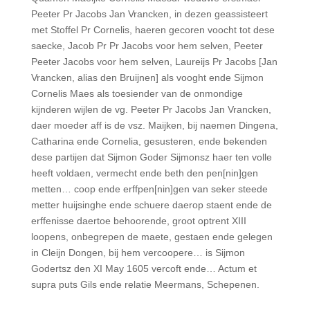
Peeter Pr Jacobs Jan Vrancken, in dezen geassisteert
met Stoffel Pr Cornelis, haeren gecoren voocht tot dese
saecke, Jacob Pr Pr Jacobs voor hem selven, Peeter
Peeter Jacobs voor hem selven, Laureijs Pr Jacobs [Jan
Vrancken, alias den Bruijnen] als vooght ende Sijmon
Cor­nelis Maes als toesiender van de onmondige
kijnderen wijlen de vg. Peeter Pr Jacobs Jan Vran­cken,
daer moeder aff is de vsz. Maijken, bij naemen Dingena,
Catharina ende Cornelia, gesusteren, ende bekenden
dese partijen dat Sijmon Goder Sijmonsz haer ten volle
heeft voldaen, vermecht ende beth den pen[nin]gen
metten… coop ende erffpen[nin]gen van seker steede
metter huijsinghe ende schuere daerop staent ende de
erffenisse daertoe behoorende, groot optrent XIII
loopens, onbegrepen de maete, gestaen ende gelegen
in Cleijn Dongen, bij hem vercoopere… is Sijmon
Godertsz den XI May 1605 vercoft ende… Actum et
supra puts Gils ende relatie Meermans, Sche­penen.