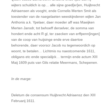
wijters schuldich is op… alle sijne goed[er]en, Huij­brecht
Adriaensen als vooght, ende Cornelis Merten Smit als
toesiender van de naegelaeten weeskijnderen wijlen Jan
Anthonis a.k. Ypelaer, daer moeder aff was Maeijken
Merten Jansdr, tot behoeff derselver, de somma van
hondert ende acht R gl, ter zaecken van erffpenn[ingen]
van de coop van huijsinge ende erve daertoe
behorende, daer voorscr Jacob nu tegenwoordich op
woont, te betalen… Lichtmis nu naestcomende 1611,
obligans etc ende specialijck… termijn ende actum XIII
Maij 1609 puts van Gils relatie Meermans, Schepenen.
In de marge:
Deletum de consensum Huijbrecht Adriaensz den XIII
Februarij 1611.