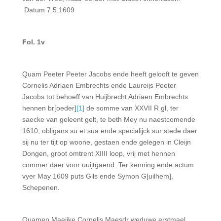
Datum 7.5.1609
Fol. 1v
Quam Peeter Peeter Jacobs ende heeft gelooft te geven
Cornelis Adriaen Embrechts ende Laureijs Peeter
Jacobs tot behoeff van Huijbrecht Adriaen Embrechts
hennen br[oeder]
[1]
de somme van XXVII R gl, ter
saecke van geleent gelt, te beth Mey nu naestcomende
1610, obligans su et sua ende specialijck sur stede daer
sij nu ter tijt op woone, gestaen ende gelegen in Cleijn
Dongen, groot omtrent XIIII loop, vrij met hennen
commer daer voor uuijtgaend. Ter kenning ende actum
vyer May 1609 puts Gils ende Symon G[uilhem],
Schepenen.
Quamen Maeijke Cornelis Maesdr weduwe erstmael