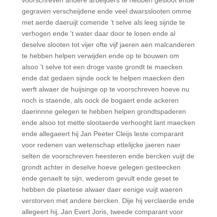
voorschreven andere arbeijders te hebben gesloot ende
gegraven verscheijdene ende veel dwarsslooten omme
met aerde daeruijt comende ’t selve als leeg sijnde te
verhogen ende ’t water daar door te losen ende al
deselve slooten tot vijer ofte vijf jaeren aen malcanderen
te hebben helpen verwijden ende op te bouwen om
alsoo ’t selve tot een droge vaste grondt te maecken
ende dat gedaen sijnde oock te helpen maecken den
werft alwaer de huijsinge op te voorschreven hoeve nu
noch is staende, als oock de bogaert ende ackeren
daerinnne gelegen te hebben helpen grondtspaderen
ende alsoo tot mette slootaerde verhooght lant maecken
ende allegaeert hij Jan Peeter Cleijs leste comparant
voor redenen van wetenschap ettelijcke jaeren naer
selten de voorschreven heesteren ende bercken vuijt de
grondt achter in deselve hoeve gelegen gesteecken
ende genaelt te sijn, wederom gevult ende geset te
hebben de plaetese alwaer daer eenige vuijt waeren
verstorven met andere bercken. Dije hij verclaerde ende
allegeert hij, Jan Evert Joris, tweede comparant voor