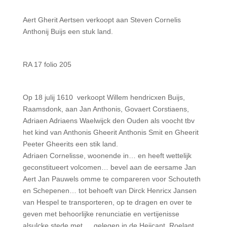
Aert Gherit Aertsen verkoopt aan Steven Cornelis
Anthonij Buijs een stuk land.
RA 17 folio 205
Op 18 julij 1610 verkoopt Willem hendricxen Buijs,
Raamsdonk, aan Jan Anthonis, Govaert Corstiaens,
Adriaen Adriaens Waelwijck den Ouden als voocht tbv
het kind van Anthonis Gheerit Anthonis Smit en Gheerit
Peeter Gheerits een stik land.
Adriaen Cornelisse, woonende in… en heeft wettelijk
geconstitueert volcomen… bevel aan de eer­same Jan
Aert Jan Pauwels omme te compareren voor Schouteth
en Schepenen… tot behoeft van Dirck Henricx Jansen
van Hespel te transporteren, op te dragen en over te
geven met behoorlijke renunciatie en vertijenisse
alsulcke stede met … gelegen in de Heijcant, Roelant