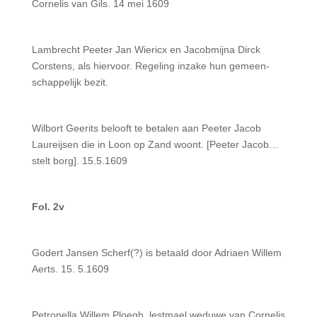
Cornelis van Gils. 14 mei 1609
Lambrecht Peeter Jan Wiericx en Jacobmijna Dirck
Corstens, als hiervoor. Regeling inzake hun gemeen­
schappelijk bezit.
Wilbort Geerits belooft te betalen aan Peeter Jacob
Laureijsen die in Loon op Zand woont. [Peeter Jacob…
stelt borg]. 15.5.1609
Fol. 2v
Godert Jansen Scherf(?) is betaald door Adriaen Willem
Aerts. 15. 5.1609
Petronella Willem Ploegh, lestmael weduwe van Cornelis