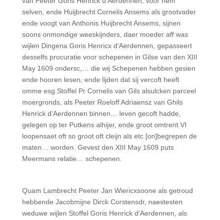
van Peeter Goris Henrick d’Aerdennen, voor hem
selven, ende Huijbrecht Cornelis An­sems als grootvader
ende voogt van Anthonis Huijbrecht Ansems, sijnen
soons onmondige weeskijnders, daer moeder aff was
wijlen Dingena Goris Henricx d’Aerdennen, gepasseert
desselfs procuratie voor schepenen in Gilse van den XIII
May 1609 ondersc,… die wij Schepenen hebben gesien
ende hooren lesen, ende lijden dat sij vercoft heeft
omme esg Stoffel Pr Cornelis van Gils alsulcken parceel
moergronds, als Peeter Roeloff Adriaensz van Ghils
Henrick d’Aerdennen binnen… leven gecoft hadde,
gelegen op ter Putkens alhijer, ende groot omtrent VI
loopensaet oft so groot oft cleijn als etc [on]begrepen de
maten… worden. Gevest den XIII May 1609 puts
Meermans relatie… schepenen.
Quam Lambrecht Peeter Jan Wiericxsoone als getroud
hebbende Jacobmijne Dirck Corstensdr, naes­testen
weduwe wijlen Stoffel Goris Henrick d’Aerdennen, als