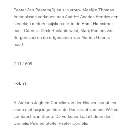
Peeter Jan Peeters(?) en zijn vrouw Maeijke Thomas
Anthonissen verkopen aan Andries Andries Henricx een
stedeken metten huijsken etc. in de Ham, Hamstraet
oost, Cornelis Dirck Roelants west, Marij Pee­ters van
Bergen suijt en de erfgenamen van Merten Geerits
noort.
2.11.1609
Fol. 7r
A. Adriaen Joghem Cornelis van der Hoeven koopt een
stede met huijsinge etc in de Doelstraet van ene Wil­lem
Lambrechts in Breda. De verkoper laat dit doen door
Cornelis Pels en Stoffel Peeter Cornelis