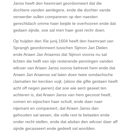
Janss heeft den heemraet geordonneert dat die
dochtere vanden aenlegere, ende die dochter vande
verwerder sullen compareren op den naesten
gerechtdach omme haer beijde te overhooren ende dat
gedaen sijnde, soe sal men haer goet rechr doen.
Op huijden den XIe junij 1604 heeft den heemraet van
Sprangh geordonneert tusschen Sijmon Jan Dielen
ende Ariaen Jan Ariaenss dat Sijmon voorss nu sal
lichten die helft van sijn resterende penningen vanden
wilcoer van Ariaen Janss voorss belrevet hem ende dat
Ariaen Jan Ariaenss sal laten doen twee sondachsche
clamatien ter kercken vuijt, (alsoo die gifte gestaen heeft
acht off negen jaeren) dat soe wie aent geseet ten
achteren is, dat Ariaen Janss van hem gecoost heeft,
comen en eijsschen haer schult, ende daer naer
nijemant en compareert, dat Ariaen Janss dan
gehouden sal wesen, die volle rest te betaelen ende
onder recht stellen, ende dat alsdan den wilcoer daer aff
sijnde gecasseert ende gedeelt sal wordden.