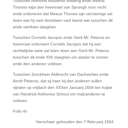
Tusschen Anthonis Wouterss Wilderig ende Meeus
Thoniss wijst den heemraet van Sprangh voor recht
ende ordoneren dat Meeus Thoniss sijn verclaringe sal
doen wat hij vant dootslaen vant beest wat tusschen dit
ende vierthien daeghen.
Tusschen Cornelis Jacopss ende Gerit Mr. Peterss en
heemraet ordoneert Cornelis Jacopss dat hij een
rechtelijcke wete sal laten doen aen Gerit Mr. Peterss
tusschen dit ende XIIII daeghen om alsdan te comen
ende den anderen voldoen.
Tusschen Jonckheer Aelbrecht van Dachverlies ende
Aerdt Pieterss, dat sij haer bij den anderen sullen
vijnden op vrijdach den XXXen Januarij 1604 ten huijse
van Handrick Anthoniss Schout om malcanderen te
voldoen.
Folio 4v
Vierschaer gehouden den 7 ffebruarij 1604.