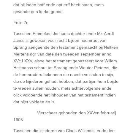
dat hij inden hoff ende opt erff heeft staen, mets
gevende een kerke gebod.
Folio 7r
Tusschen Emmeken Jochums dochter ende Mr. Aerdt
Janss is gewesen voor recht bijden heemraet van
Sprang aengaende den testament gemaeckt bij Neltken
Mertens dgr van date den tweeden september anno
XVc LXXV, alsoe het testament gepasseert voor Willem
Heijmanss schout tot Sprang ende Wouter Pieterss, die
de heemraders bekennen die naeste voichden te sijn,
die de kijnderen gehadt hebben, dat partijen hem beijde
te vreden sullen houden, mets achtervolgende ende
oijck voldoende het inhouden van het testament indien
dat nijet voldaen en is.
Vierschaer gehouden den XXVen februarij
1605
Tusschen die kijnderen van Claes Willemss, ende den