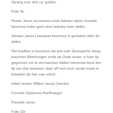
Sprang voor drie ca: gulden.
Folio 9v
Peeter Janss secretarius ende Adriaen sijnen broeder
beschout inden goot sloot teijnden haer dellen.
Adriaen Janss Leempoel beschout in gootsloot after de
dellen.
Het huelken is beschout dat leet inde Sprangsche steeg
tusschen Meerhoogen ende de Oude straet, is haer tijt
gegonnen om te vermaecken datten hemeraet loost den
tijt van drie weecken, daer aff rest noch vande boete te
betaelen als hier nae volcht.
Inden iersten Willem Jacop Geeritss.
Cornelis Gijsbertss Hoeffnaegel.
Pauwels Janss.
Folio 10r