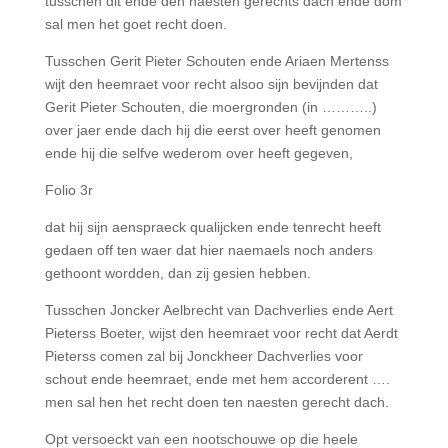
tusschen dit ende den naesten gerechts dach ende dom
sal men het goet recht doen.
Tusschen Gerit Pieter Schouten ende Ariaen Mertenss
wijt den heemraet voor recht alsoo sijn bevijnden dat
Gerit Pieter Schouten, die moergronden (in ………..)
over jaer ende dach hij die eerst over heeft genomen
ende hij die selfve wederom over heeft gegeven,
Folio 3r
dat hij sijn aenspraeck qualijcken ende tenrecht heeft
gedaen off ten waer dat hier naemaels noch anders
gethoont wordden, dan zij gesien hebben.
Tusschen Joncker Aelbrecht van Dachverlies ende Aert
Pieterss Boeter, wijst den heemraet voor recht dat Aerdt
Pieterss comen zal bij Jonckheer Dachverlies voor
schout ende heemraet, ende met hem accorderent ….
men sal hen het recht doen ten naesten gerecht dach.
Opt versoeckt van een nootschouwe op die heele