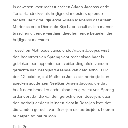
Is gewesen voor recht tusschen Ariaen Jacopss ende
Tonis Handrickss als heijligeest meesters op ende
tegens Dierck de Bije ende Ariaen Mertenss dat Ariaen
Mertenss ende Dierck de Bije haer schult sullen mamen
tusschen dit ende vierthien daeghen ende betaelen die
heijligeest meesters.
Tusschen Matheeus Janss ende Ariaen Jacopss wijst
den heemraet van Sprang voor recht alsoo haer is
gebleken een appontement vuijter dingtafele vanden
gerechte van Besoijen wesende van dato anno 1602
den 12 october, dat Matheus Janss sijn aerbeijts loon
suecken soude aen Neeltken Ariaen Jacops, die dat
heeft doen betaelen ende alsoo het gerecht van Sprang
ordoneert dat die vanden gerechte van Besoijen, daer
den aerbeijt gedaen is inden sloot in Besoijen leet, dat
die vanden gerecht van Besoijen die aerbeijders hooren
te helpen tot heure loon.
Folio 2r