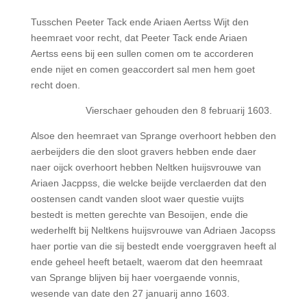
Tusschen Peeter Tack ende Ariaen Aertss Wijt den
heemraet voor recht, dat Peeter Tack ende Ariaen
Aertss eens bij een sullen comen om te accorderen
ende nijet en comen geaccordert sal men hem goet
recht doen.
Vierschaer gehouden den 8 februarij 1603.
Alsoe den heemraet van Sprange overhoort hebben den
aerbeijders die den sloot gravers hebben ende daer
naer oijck overhoort hebben Neltken huijsvrouwe van
Ariaen Jacppss, die welcke beijde verclaerden dat den
oostensen candt vanden sloot waer questie vuijts
bestedt is metten gerechte van Besoijen, ende die
wederhelft bij Neltkens huijsvrouwe van Adriaen Jacopss
haer portie van die sij bestedt ende voerggraven heeft al
ende geheel heeft betaelt, waerom dat den heemraat
van Sprange blijven bij haer voergaende vonnis,
wesende van date den 27 januarij anno 1603.