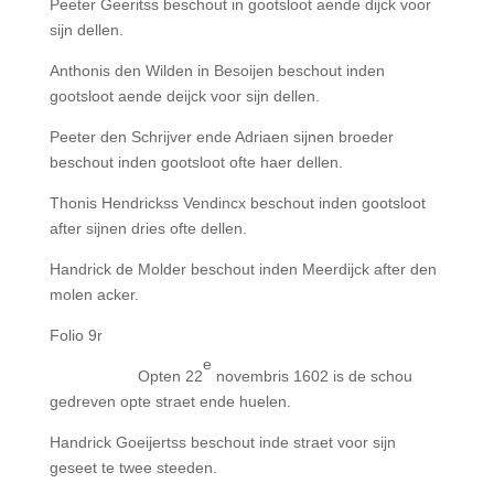
Peeter Geeritss beschout in gootsloot aende dijck voor
sijn dellen.
Anthonis den Wilden in Besoijen beschout inden
gootsloot aende deijck voor sijn dellen.
Peeter den Schrijver ende Adriaen sijnen broeder
beschout inden gootsloot ofte haer dellen.
Thonis Hendrickss Vendincx beschout inden gootsloot
after sijnen dries ofte dellen.
Handrick de Molder beschout inden Meerdijck after den
molen acker.
Folio 9r
e
Opten 22
novembris 1602 is de schou
gedreven opte straet ende huelen.
Handrick Goeijertss beschout inde straet voor sijn
geseet te twee steeden.