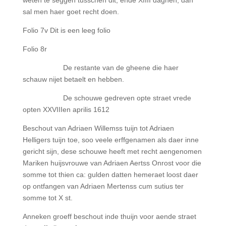
weten te seggen tusschen dit, ende XIIII daghen, dan
sal men haer goet recht doen.
Folio 7v Dit is een leeg folio
Folio 8r
De restante van de gheene die haer
schauw nijet betaelt en hebben.
De schouwe gedreven opte straet vrede
opten XXVIIIen aprilis 1612
Beschout van Adriaen Willemss tuijn tot Adriaen
Helligers tuijn toe, soo veele erffgenamen als daer inne
gericht sijn, dese schouwe heeft met recht aengenomen
Mariken huijsvrouwe van Adriaen Aertss Onrost voor die
somme tot thien ca: gulden datten hemeraet loost daer
op ontfangen van Adriaen Mertenss cum sutius ter
somme tot X st.
Anneken groeff beschout inde thuijn voor aende straet