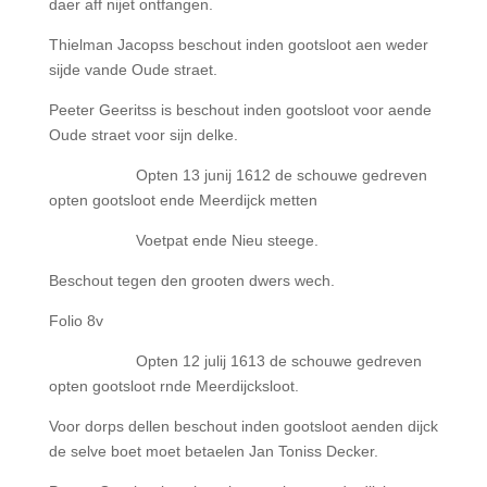
daer aff nijet ontfangen.
Thielman Jacopss beschout inden gootsloot aen weder
sijde vande Oude straet.
Peeter Geeritss is beschout inden gootsloot voor aende
Oude straet voor sijn delke.
Opten 13 junij 1612 de schouwe gedreven
opten gootsloot ende Meerdijck metten
Voetpat ende Nieu steege.
Beschout tegen den grooten dwers wech.
Folio 8v
Opten 12 julij 1613 de schouwe gedreven
opten gootsloot rnde Meerdijcksloot.
Voor dorps dellen beschout inden gootsloot aenden dijck
de selve boet moet betaelen Jan Toniss Decker.