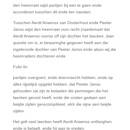
den heemraet wijst partijen bij een te gaen ende
accorderen tusschen dit ende ten naesten.
Tusschen Aerdt Ariaenss van Oosterhout ende Peeter
Janss wijst den heemraet voor recht (naedemael dat
Aerdt Ariaenss voorss off zijn dochter het laecken, daer
questie om is, in bewaringhe gegeven heeft aen die
ingebroode dochter van Peeter Janss ende alsoo wij die
heemraders dochteren ende
Folio 6v
partijen overgoert, ende doervraecht hebben, ende op
alles rijpelijck opgelet hebben, dat Peeter Janss
gehouden sal zijn te betaelen die penningen die het
laecken gecost heeft, ende die costen gedaen aen
beijde zijden gerecompilseet, elck die sijne aen beijde
zijden.
Het gelt vant laecken heeft Aerdt Ariaenss ontfanghen
ende is betaelt, ende hij was te vreden.