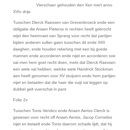
Vierschaer gehouden den Xen mert anno
XVIc drije.
Tusschen Dierck Raessen van Grevenbroeck ende een
obligatie die Ariaen Pieterss in rechten heeft gebrocht
wijst den heemraet van Sprang voor recht dat partijen
bijden anderen sullen gaen tusschen dit ende XIIII
daeghen, ende houden rekening met een bij goede
mannen ende accorderen ende nijet en accorderen soe
sal men hem goet recht doen, mets dat Dierck Raessen
een wete sal hebben, welcke wete Handrick Stockman
aen heeft genomen voor XV stuijvers ende hem partijen
nijet en betaelen dat die haer die vuijt sal leggen op
dubbel gelt vuerschat in pant.
Folio 2v
Tusschen Tonis Vendicx ende Ariaen Aertss Clerck is
gewesen voor recht off Ariaen Aertss, Jacop Corneliss
nijet en betaelt ende Tonis daerom schade lijdt, dat hij