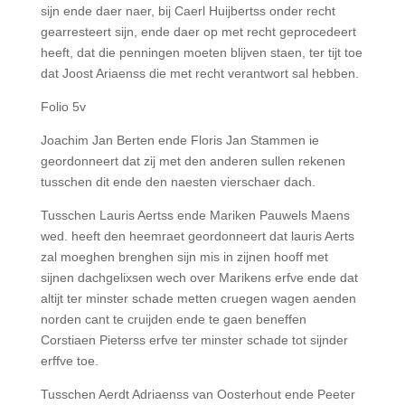
sijn ende daer naer, bij Caerl Huijbertss onder recht
gearresteert sijn, ende daer op met recht geprocedeert
heeft, dat die penningen moeten blijven staen, ter tijt toe
dat Joost Ariaenss die met recht verantwort sal hebben.
Folio 5v
Joachim Jan Berten ende Floris Jan Stammen ie
geordonneert dat zij met den anderen sullen rekenen
tusschen dit ende den naesten vierschaer dach.
Tusschen Lauris Aertss ende Mariken Pauwels Maens
wed. heeft den heemraet geordonneert dat lauris Aerts
zal moeghen brenghen sijn mis in zijnen hooff met
sijnen dachgelixsen wech over Marikens erfve ende dat
altijt ter minster schade metten cruegen wagen aenden
norden cant te cruijden ende te gaen beneffen
Corstiaen Pieterss erfve ter minster schade tot sijnder
erffve toe.
Tusschen Aerdt Adriaenss van Oosterhout ende Peeter