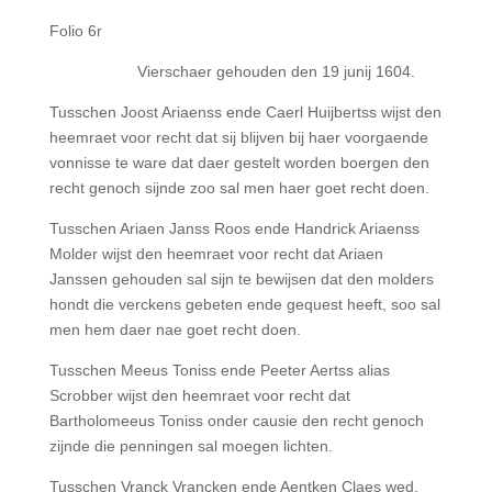
Folio 6r
Vierschaer gehouden den 19 junij 1604.
Tusschen Joost Ariaenss ende Caerl Huijbertss wijst den
heemraet voor recht dat sij blijven bij haer voorgaende
vonnisse te ware dat daer gestelt worden boergen den
recht genoch sijnde zoo sal men haer goet recht doen.
Tusschen Ariaen Janss Roos ende Handrick Ariaenss
Molder wijst den heemraet voor recht dat Ariaen
Janssen gehouden sal sijn te bewijsen dat den molders
hondt die verckens gebeten ende gequest heeft, soo sal
men hem daer nae goet recht doen.
Tusschen Meeus Toniss ende Peeter Aertss alias
Scrobber wijst den heemraet voor recht dat
Bartholomeeus Toniss onder causie den recht genoch
zijnde die penningen sal moegen lichten.
Tusschen Vranck Vrancken ende Aentken Claes wed.