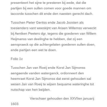
presenteert het sijne te presteren bij eede, dat die
partijen bij een sullen comen voor goede mannen om
taccorde tusschen dit ende den naesten gerecht dach.
Tusschen Pieter Geritss ende Jacob Joosten als
toesienders vant weeskijnt van Ariaen Willemss verweckt
bij Aentken Peeters dgr, tegens die goederen van Willem
Heijmanss van deelinghe te hebben, dat zij een
aenspraeck op die achtergelaten goederen sullen doen,
ende partijen een wet te doen.
Folio 1v
Tusschen Jan van Roeij ende Korst Jan Sijmonss
aengaende vanden waterganck, ordonneert den
heemraet Korst Jan Sijmonss dat eerst gehouden sal
wesen Jan van Roeij te wijsen bequame wateringhe tot
nutschap van hen beijden.
Vierschaer gehouden den XXVIIen januarij
1603.