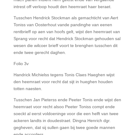
intrest off verloop houdt den heemraet haer beraet.
Tusschen Hendrick Stockman als gemachticht van Aert
Toniss van Oosterhout vande pandinghe van eenen
rentbrieff op aen van hoofs gelt, wijst den heemraet van
Sprang voor recht dat Hendrick Stockman gehouden sal
wesen die wilcoer brieff voort te brenghen tusschen dit
ende twee gerecht daghen.
Folio 3v
Handrick Michielss tegens Tonis Claes Haeghen wijst
den heemraet voor recht dat sijt in hueghen houden
totten naesten.
Tusschen Jan Pieterss ende Peeter Tonis ende wijst den
heemraet voor recht alsoo Peeter Toniss compt ende
soeckt al eerst voldoeninge voor die een helft van twee
ackeren landts in doudestraet. Dingna Henrich dgr.
gegheven, dat sij sullen gaen bij twee goede mannen
ende accorders.