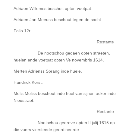
Adriaen Willemss beschoit opten voetpat.
Adriaen Jan Meeuss beschout tegen de sacht.
Folio 12r
Restante
De nootschou gedaen opten straeten,
huelen ende voetpat opten Ve novembris 1614.
Merten Adrienss Sprang inde huele.
Handrick Korst.
Melis Meliss beschout inde huel van sijnen acker inde
Nieustraet.
Restante
Nootschou gedreve opten II julij 1615 op
die vuers viersteede geordineerde