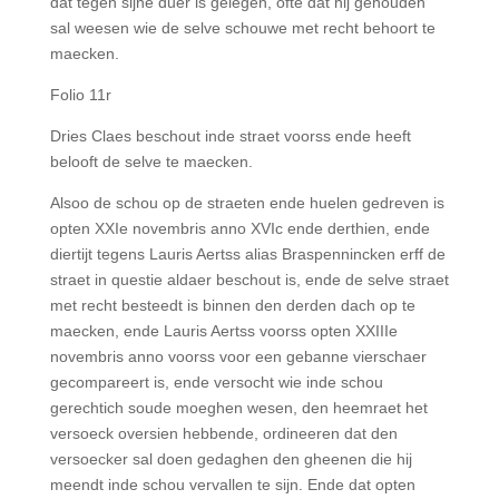
dat tegen sijne duer is gelegen, ofte dat hij gehouden
sal weesen wie de selve schouwe met recht behoort te
maecken.
Folio 11r
Dries Claes beschout inde straet voorss ende heeft
belooft de selve te maecken.
Alsoo de schou op de straeten ende huelen gedreven is
opten XXIe novembris anno XVIc ende derthien, ende
diertijt tegens Lauris Aertss alias Braspennincken erff de
straet in questie aldaer beschout is, ende de selve straet
met recht besteedt is binnen den derden dach op te
maecken, ende Lauris Aertss voorss opten XXIIIe
novembris anno voorss voor een gebanne vierschaer
gecompareert is, ende versocht wie inde schou
gerechtich soude moeghen wesen, den heemraet het
versoeck oversien hebbende, ordineeren dat den
versoecker sal doen gedaghen den gheenen die hij
meendt inde schou vervallen te sijn. Ende dat opten