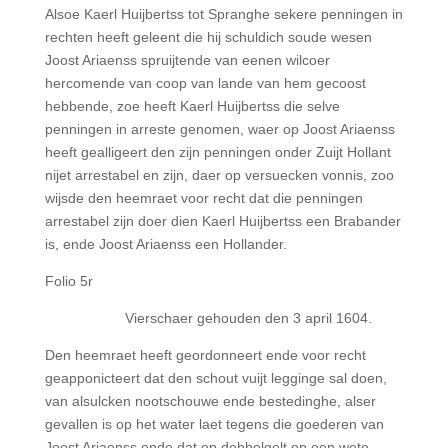
Alsoe Kaerl Huijbertss tot Spranghe sekere penningen in
rechten heeft geleent die hij schuldich soude wesen
Joost Ariaenss spruijtende van eenen wilcoer
hercomende van coop van lande van hem gecoost
hebbende, zoe heeft Kaerl Huijbertss die selve
penningen in arreste genomen, waer op Joost Ariaenss
heeft gealligeert den zijn penningen onder Zuijt Hollant
nijet arrestabel en zijn, daer op versuecken vonnis, zoo
wijsde den heemraet voor recht dat die penningen
arrestabel zijn doer dien Kaerl Huijbertss een Brabander
is, ende Joost Ariaenss een Hollander.
Folio 5r
Vierschaer gehouden den 3 april 1604.
Den heemraet heeft geordonneert ende voor recht
geapponicteert dat den schout vuijt legginge sal doen,
van alsulcken nootschouwe ende bestedinghe, alser
gevallen is op het water laet tegens die goederen van
Joost Ariaenss ende dat op dobbelgelt op een wete