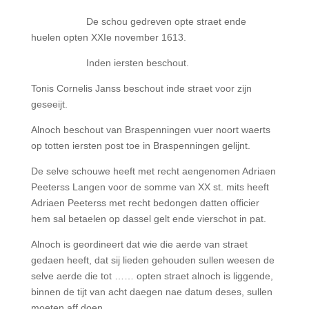
De schou gedreven opte straet ende
huelen opten XXIe november 1613.
Inden iersten beschout.
Tonis Cornelis Janss beschout inde straet voor zijn
geseeijt.
Alnoch beschout van Braspenningen vuer noort waerts
op totten iersten post toe in Braspenningen gelijnt.
De selve schouwe heeft met recht aengenomen Adriaen
Peeterss Langen voor de somme van XX st. mits heeft
Adriaen Peeterss met recht bedongen datten officier
hem sal betaelen op dassel gelt ende vierschot in pat.
Alnoch is geordineert dat wie die aerde van straet
gedaen heeft, dat sij lieden gehouden sullen weesen de
selve aerde die tot …… opten straet alnoch is liggende,
binnen de tijt van acht daegen nae datum deses, sullen
moeten aff doen.