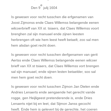
e
Den 9
julij 1604
Is gewesen voor recht tusschen die erfgenamen van
Joost Zijmonss ende Claes Willemss belangende eenen
wilcoerbrieff van XX st. tsiaers, dat Claes Willemss voort
brenghen zal sijn manuael ende zijnen leesten
herbrengen oft wie hem leest heeft betaelt, zoo sal men
hem alsdan goet recht doen.
Is gewesen voor recht tusschen derfgenamen van gerit
Aertss ende Claes Willemss belangende eenen wilcoer
brieff van XX st tsiaers, dat Claes Willemss vort brengen
sal sijn manuael, ende sijnen lesten betaelder, soo sal
men hem goet recht doen.
Is gewesen voor recht tusschen Zijmon Jan Dielen ende
Andries Lenaerts ende aengaende het gerecht vande
rogge, gen Heijligeest pretenderende is, ende Dries
Lenaerts nijet bij en leet, dat Sijmon Janss gecocht
heeft. Ende hem is gelevert bij de gerechte, het coeren