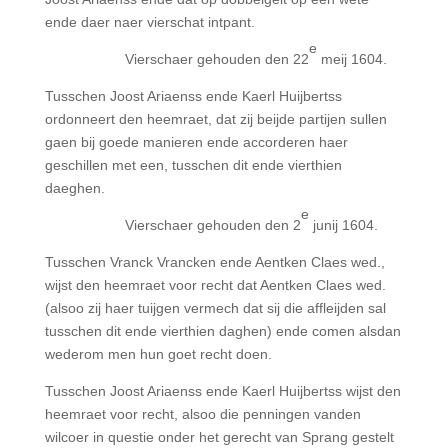
ende daer naer vierschat intpant.
e
Vierschaer gehouden den 22
meij 1604.
Tusschen Joost Ariaenss ende Kaerl Huijbertss
ordonneert den heemraet, dat zij beijde partijen sullen
gaen bij goede manieren ende accorderen haer
geschillen met een, tusschen dit ende vierthien
daeghen.
e
Vierschaer gehouden den 2
junij 1604.
Tusschen Vranck Vrancken ende Aentken Claes wed.,
wijst den heemraet voor recht dat Aentken Claes wed.
(alsoo zij haer tuijgen vermech dat sij die affleijden sal
tusschen dit ende vierthien daghen) ende comen alsdan
wederom men hun goet recht doen.
Tusschen Joost Ariaenss ende Kaerl Huijbertss wijst den
heemraet voor recht, alsoo die penningen vanden
wilcoer in questie onder het gerecht van Sprang gestelt