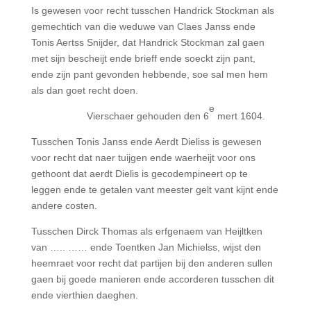
Is gewesen voor recht tusschen Handrick Stockman als
gemechtich van die weduwe van Claes Janss ende
Tonis Aertss Snijder, dat Handrick Stockman zal gaen
met sijn bescheijt ende brieff ende soeckt zijn pant,
ende zijn pant gevonden hebbende, soe sal men hem
als dan goet recht doen.
e
Vierschaer gehouden den 6
mert 1604.
Tusschen Tonis Janss ende Aerdt Dieliss is gewesen
voor recht dat naer tuijgen ende waerheijt voor ons
gethoont dat aerdt Dielis is gecodempineert op te
leggen ende te getalen vant meester gelt vant kijnt ende
andere costen.
Tusschen Dirck Thomas als erfgenaem van Heijltken
van ….. …… ende Toentken Jan Michielss, wijst den
heemraet voor recht dat partijen bij den anderen sullen
gaen bij goede manieren ende accorderen tusschen dit
ende vierthien daeghen.