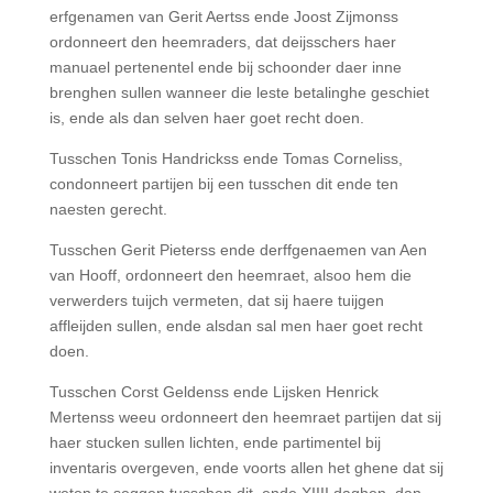
erfgenamen van Gerit Aertss ende Joost Zijmonss
ordonneert den heemraders, dat deijsschers haer
manuael pertenentel ende bij schoonder daer inne
brenghen sullen wanneer die leste betalinghe geschiet
is, ende als dan selven haer goet recht doen.
Tusschen Tonis Handrickss ende Tomas Corneliss,
condonneert partijen bij een tusschen dit ende ten
naesten gerecht.
Tusschen Gerit Pieterss ende derffgenaemen van Aen
van Hooff, ordonneert den heemraet, alsoo hem die
verwerders tuijch vermeten, dat sij haere tuijgen
affleijden sullen, ende alsdan sal men haer goet recht
doen.
Tusschen Corst Geldenss ende Lijsken Henrick
Mertenss weeu ordonneert den heemraet partijen dat sij
haer stucken sullen lichten, ende partimentel bij
inventaris overgeven, ende voorts allen het ghene dat sij