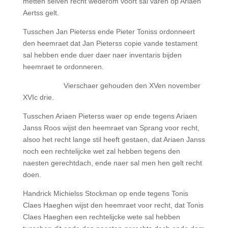
metten selven recht wederom voort sal varen op Ariaen
Aertss gelt.
Tusschen Jan Pieterss ende Pieter Toniss ordonneert
den heemraet dat Jan Pieterss copie vande testament
sal hebben ende duer daer naer inventaris bijden
heemraet te ordonneren.
Vierschaer gehouden den XVen november
XVIc drie.
Tusschen Ariaen Pieterss waer op ende tegens Ariaen
Janss Roos wijst den heemraet van Sprang voor recht,
alsoo het recht lange stil heeft gestaen, dat Ariaen Janss
noch een rechtelijcke wet zal hebben tegens den
naesten gerechtdach, ende naer sal men hen gelt recht
doen.
Handrick Michielss Stockman op ende tegens Tonis
Claes Haeghen wijst den heemraet voor recht, dat Tonis
Claes Haeghen een rechtelijcke wete sal hebben