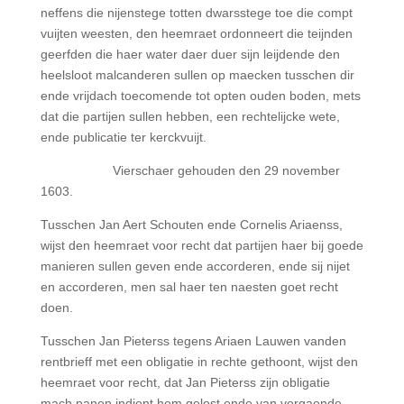
neffens die nijenstege totten dwarsstege toe die compt
vuijten weesten, den heemraet ordonneert die teijnden
geerfden die haer water daer duer sijn leijdende den
heelsloot malcanderen sullen op maecken tusschen dir
ende vrijdach toecomende tot opten ouden boden, mets
dat die partijen sullen hebben, een rechtelijcke wete,
ende publicatie ter kerckvuijt.
Vierschaer gehouden den 29 november
1603.
Tusschen Jan Aert Schouten ende Cornelis Ariaenss,
wijst den heemraet voor recht dat partijen haer bij goede
manieren sullen geven ende accorderen, ende sij nijet
en accorderen, men sal haer ten naesten goet recht
doen.
Tusschen Jan Pieterss tegens Ariaen Lauwen vanden
rentbrieff met een obligatie in rechte gethoont, wijst den
heemraet voor recht, dat Jan Pieterss zijn obligatie
mach panen indient hem gelost ende van vergaende