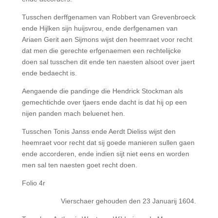
Tusschen derffgenamen van Robbert van Grevenbroeck
ende Hijlken sijn huijsvrou, ende derfgenamen van
Ariaen Gerit aen Sijmons wijst den heemraet voor recht
dat men die gerechte erfgenaemen een rechtelijcke
doen sal tusschen dit ende ten naesten alsoot over jaert
ende bedaecht is.
Aengaende die pandinge die Hendrick Stockman als
gemechtichde over tjaers ende dacht is dat hij op een
nijen panden mach beluenet hen.
Tusschen Tonis Janss ende Aerdt Dieliss wijst den
heemraet voor recht dat sij goede manieren sullen gaen
ende accorderen, ende indien sijt niet eens en worden
men sal ten naesten goet recht doen.
Folio 4r
Vierschaer gehouden den 23 Januarij 1604.