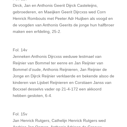
Dirck, Jan en Anthonis Geerit Dijrck Casteleijns,
gebroederen, en Maeijken Geerit Dijrcxss wed Corn
Henrick Rombouts met Peeter Adr Huijben als voogd en
de voogden van Anthonis Geerits de jonge hun halfbroer
maken een erfdeling, 25-2.
Fol. 14v
Jenneken Anthonis Dijrcxss weduwe lestmael van
Reijnier van Bommel ter eenre en Jan Reijnier van
Bommel d’oude, Anthonis Reijnieren, Jan Reijnier de
Jonge en Dijrck Reijnier verklaerde en bekende alsoo de
kinderen van Lijsbet Reijnieren en Corstiaen Janss van
Bocxsel desselvs vader op 21-4-172 een akkoord
hebben gesloten, 6-4.
Fol. 15v
Jan Henrick Rutgers, Cathelijn Henrick Rutgers wed