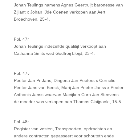
Johan Teulings namens Agnes Geertruijt baronesse van
Zijlant x Johan IJde Coenen verkopen aan Aert
Broechoven, 25-4.
Fol. 47r
Johan Teulings indezelfde qualitijt verkoopt aan
Catharina Smits wed Godfroij Lloijd, 23-4.
Fol. 47v
Peeter Jan Pr Jans, Dingena Jan Peeters x Cornelis
Peeter Jans van Beeck, Marij Jan Peeter Janss x Peeter
Anthonis Janss waarvan Maeijken Corn Jan Steevens
de moeder was verkopen aan Thomas Claijpoole, 15-5.
Fol. 48r
Register van vesten, Transpoorten, opdrachten en
andere contracten gepasseert voor schouteth ende