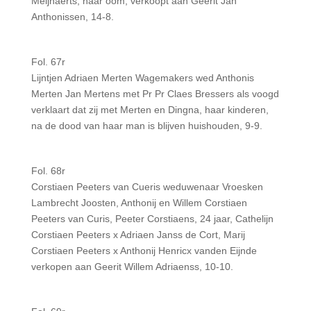
Meijnaerts, haar oom, verkoopt aan Geerit Jan
Anthonissen, 14-8.
Fol. 67r
Lijntjen Adriaen Merten Wagemakers wed Anthonis
Merten Jan Mertens met Pr Pr Claes Bressers als voogd
verklaart dat zij met Merten en Dingna, haar kinderen,
na de dood van haar man is blijven huishouden, 9-9.
Fol. 68r
Corstiaen Peeters van Cueris weduwenaar Vroesken
Lambrecht Joosten, Anthonij en Willem Corstiaen
Peeters van Curis, Peeter Corstiaens, 24 jaar, Cathelijn
Corstiaen Peeters x Adriaen Janss de Cort, Marij
Corstiaen Peeters x Anthonij Henricx vanden Eijnde
verkopen aan Geerit Willem Adriaenss, 10-10.