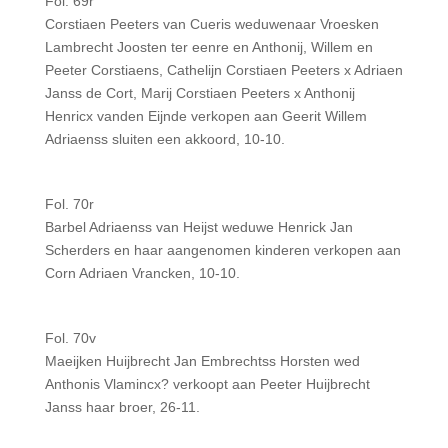
Fol. 69r
Corstiaen Peeters van Cueris weduwenaar Vroesken
Lambrecht Joosten ter eenre en Anthonij, Willem en
Peeter Corstiaens, Cathelijn Corstiaen Peeters x Adriaen
Janss de Cort, Marij Corstiaen Peeters x Anthonij
Henricx vanden Eijnde verkopen aan Geerit Willem
Adriaenss sluiten een akkoord, 10-10.
Fol. 70r
Barbel Adriaenss van Heijst weduwe Henrick Jan
Scherders en haar aangenomen kinderen verkopen aan
Corn Adriaen Vrancken, 10-10.
Fol. 70v
Maeijken Huijbrecht Jan Embrechtss Horsten wed
Anthonis Vlamincx? verkoopt aan Peeter Huijbrecht
Janss haar broer, 26-11.