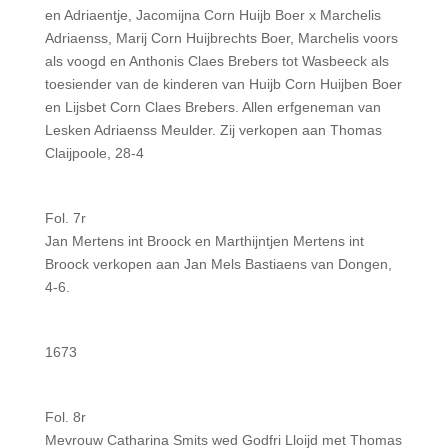
en Adriaentje, Jacomijna Corn Huijb Boer x Marchelis
Adriaenss, Marij Corn Huijbrechts Boer, Marchelis voors
als voogd en Anthonis Claes Brebers tot Wasbeeck als
toesiender van de kinderen van Huijb Corn Huijben Boer
en Lijsbet Corn Claes Brebers. Allen erfgeneman van
Lesken Adriaenss Meulder. Zij verkopen aan Thomas
Claijpoole, 28-4
Fol. 7r
Jan Mertens int Broock en Marthijntjen Mertens int
Broock verkopen aan Jan Mels Bastiaens van Dongen,
4-6.
1673
Fol. 8r
Mevrouw Catharina Smits wed Godfri Lloijd met Thomas