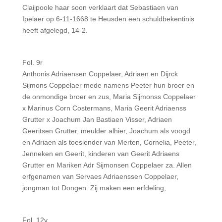
Claijpoole haar soon verklaart dat Sebastiaen van
Ipelaer op 6-11-1668 te Heusden een schuldbekentinis
heeft afgelegd, 14-2.
Fol. 9r
Anthonis Adriaensen Coppelaer, Adriaen en Dijrck
Sijmons Coppelaer mede namens Peeter hun broer en
de onmondige broer en zus, Maria Sijmonss Coppelaer
x Marinus Corn Costermans, Maria Geerit Adriaenss
Grutter x Joachum Jan Bastiaen Visser, Adriaen
Geeritsen Grutter, meulder alhier, Joachum als voogd
en Adriaen als toesiender van Merten, Cornelia, Peeter,
Jenneken en Geerit, kinderen van Geerit Adriaens
Grutter en Mariken Adr Sijmonsen Coppelaer za. Allen
erfgenamen van Servaes Adriaenssen Coppelaer,
jongman tot Dongen. Zij maken een erfdeling,
Fol. 12v