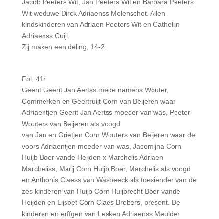
Jacob Peeters Wit, Jan Peeters Wit en Barbara Peeters
Wit weduwe Dirck Adriaenss Molenschot. Allen
kindskinderen van Adriaen Peeters Wit en Cathelijn
Adriaenss Cuijl.
Zij maken een deling, 14-2.
Fol. 41r
Geerit Geerit Jan Aertss mede namens Wouter,
Commerken en Geertruijt Corn van Beijeren waar
Adriaentjen Geerit Jan Aertss moeder van was, Peeter
Wouters van Beijeren als voogd
van Jan en Grietjen Corn Wouters van Beijeren waar de
voors Adriaentjen moeder van was, Jacomijna Corn
Huijb Boer vande Heijden x Marchelis Adriaen
Marcheliss, Marij Corn Huijb Boer, Marchelis als voogd
en Anthonis Claess van Wasbeeck als toesiender van de
zes kinderen van Huijb Corn Huijbrecht Boer vande
Heijden en Lijsbet Corn Claes Brebers, present. De
kinderen en erffgen van Lesken Adriaenss Meulder