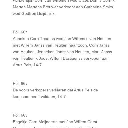
Adriaentjen Corn Jan Willemen wed Claes Domis Corn x
Merten Mertens Brouwer verkoopt aan Catharina Smits
wed Godfroij Lloijd, 5-7.
Fol. 66r
Anneken Corn Thomas wed Jan Willemss van Heulten
met Willem Janss van Heulten haar zoon, Corn Janss
van Heulten, Jenneken Janss van Heulten, Marij Janss
van Heulten x Joost Willem Bastiaenss verkopen aan
Artus Pels, 14-7.
Fol. 66v
De voors verkopers verklaren dat Artus Pels de
koopsom heeft voldaen, 14-7.
Fol. 66v
Engeltje Corn Meijnaerts met Jan Willem Corst