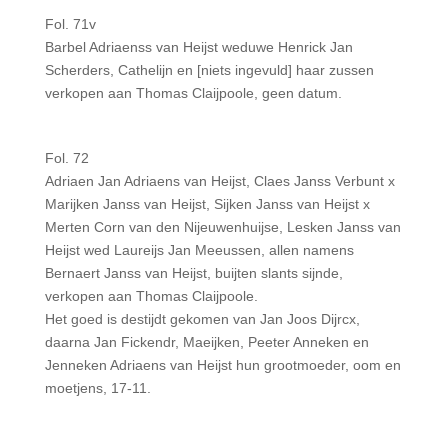
Fol. 71v
Barbel Adriaenss van Heijst weduwe Henrick Jan
Scherders, Cathelijn en [niets ingevuld] haar zussen
verkopen aan Thomas Claijpoole, geen datum.
Fol. 72
Adriaen Jan Adriaens van Heijst, Claes Janss Verbunt x
Marijken Janss van Heijst, Sijken Janss van Heijst x
Merten Corn van den Nijeuwenhuijse, Lesken Janss van
Heijst wed Laureijs Jan Meeussen, allen namens
Bernaert Janss van Heijst, buijten slants sijnde,
verkopen aan Thomas Claijpoole.
Het goed is destijdt gekomen van Jan Joos Dijrcx,
daarna Jan Fickendr, Maeijken, Peeter Anneken en
Jenneken Adriaens van Heijst hun grootmoeder, oom en
moetjens, 17-11.