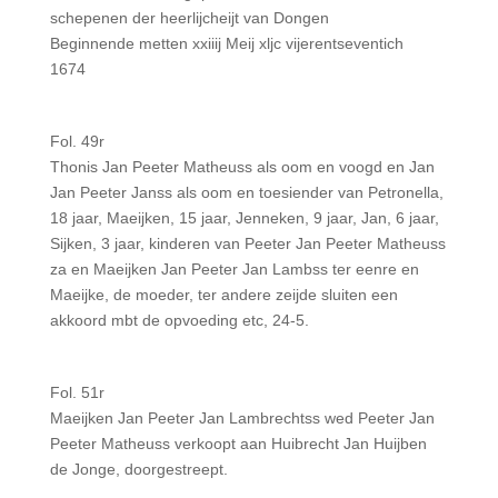
schepenen der heerlijcheijt van Dongen
Beginnende metten xxiiij Meij xljc vijerentseventich
1674
Fol. 49r
Thonis Jan Peeter Matheuss als oom en voogd en Jan
Jan Peeter Janss als oom en toesiender van Petronella,
18 jaar, Maeijken, 15 jaar, Jenneken, 9 jaar, Jan, 6 jaar,
Sijken, 3 jaar, kinderen van Peeter Jan Peeter Matheuss
za en Maeijken Jan Peeter Jan Lambss ter eenre en
Maeijke, de moeder, ter andere zeijde sluiten een
akkoord mbt de opvoeding etc, 24-5.
Fol. 51r
Maeijken Jan Peeter Jan Lambrechtss wed Peeter Jan
Peeter Matheuss verkoopt aan Huibrecht Jan Huijben
de Jonge, doorgestreept.