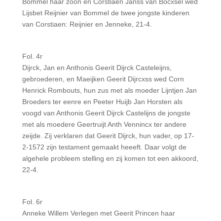
Bommel haar zoon en Corstiaen Janss van Bocxsel wed
Lijsbet Reijnier van Bommel de twee jongste kinderen
van Corstiaen: Reijnier en Jenneke, 21-4.
Fol. 4r
Dijrck, Jan en Anthonis Geerit Dijrck Casteleijns,
gebroederen, en Maeijken Geerit Dijrcxss wed Corn
Henrick Rombouts, hun zus met als moeder Lijntjen Jan
Broeders ter eenre en Peeter Huijb Jan Horsten als
voogd van Anthonis Geerit Dijrck Castelijns de jongste
met als moedere Geertruijt Anth Vennincx ter andere
zeijde. Zij verklaren dat Geerit Dijrck, hun vader, op 17-
2-1572 zijn testament gemaakt heeeft. Daar volgt de
algehele probleem stelling en zij komen tot een akkoord,
22-4.
Fol. 6r
Anneke Willem Verlegen met Geerit Princen haar