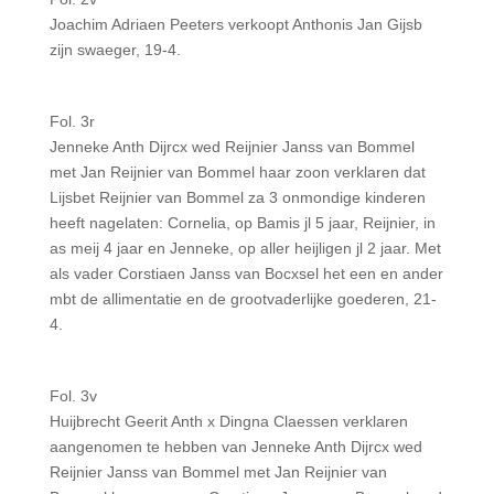
Joachim Adriaen Peeters verkoopt Anthonis Jan Gijsb
zijn swaeger, 19-4.
Fol. 3r
Jenneke Anth Dijrcx wed Reijnier Janss van Bommel
met Jan Reijnier van Bommel haar zoon verklaren dat
Lijsbet Reijnier van Bommel za 3 onmondige kinderen
heeft nagelaten: Cornelia, op Bamis jl 5 jaar, Reijnier, in
as meij 4 jaar en Jenneke, op aller heijligen jl 2 jaar. Met
als vader Corstiaen Janss van Bocxsel het een en ander
mbt de allimentatie en de grootvaderlijke goederen, 21-
4.
Fol. 3v
Huijbrecht Geerit Anth x Dingna Claessen verklaren
aangenomen te hebben van Jenneke Anth Dijrcx wed
Reijnier Janss van Bommel met Jan Reijnier van