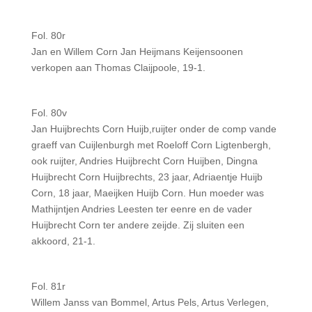
Fol. 80r
Jan en Willem Corn Jan Heijmans Keijensoonen
verkopen aan Thomas Claijpoole, 19-1.
Fol. 80v
Jan Huijbrechts Corn Huijb,ruijter onder de comp vande
graeff van Cuijlenburgh met Roeloff Corn Ligtenbergh,
ook ruijter, Andries Huijbrecht Corn Huijben, Dingna
Huijbrecht Corn Huijbrechts, 23 jaar, Adriaentje Huijb
Corn, 18 jaar, Maeijken Huijb Corn. Hun moeder was
Mathijntjen Andries Leesten ter eenre en de vader
Huijbrecht Corn ter andere zeijde. Zij sluiten een
akkoord, 21-1.
Fol. 81r
Willem Janss van Bommel, Artus Pels, Artus Verlegen,