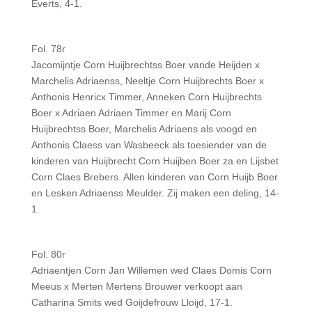
Everts, 4-1.
Fol. 78r
Jacomijntje Corn Huijbrechtss Boer vande Heijden x
Marchelis Adriaenss, Neeltje Corn Huijbrechts Boer x
Anthonis Henricx Timmer, Anneken Corn Huijbrechts
Boer x Adriaen Adriaen Timmer en Marij Corn
Huijbrechtss Boer, Marchelis Adriaens als voogd en
Anthonis Claess van Wasbeeck als toesiender van de
kinderen van Huijbrecht Corn Huijben Boer za en Lijsbet
Corn Claes Brebers. Allen kinderen van Corn Huijb Boer
en Lesken Adriaenss Meulder. Zij maken een deling, 14-
1.
Fol. 80r
Adriaentjen Corn Jan Willemen wed Claes Domis Corn
Meeus x Merten Mertens Brouwer verkoopt aan
Catharina Smits wed Goijdefrouw Lloijd, 17-1.