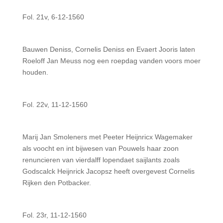
Fol. 21v, 6-12-1560
Bauwen Deniss, Cornelis Deniss en Evaert Jooris laten
Roeloff Jan Meuss nog een roepdag vanden voors moer
houden.
Fol. 22v, 11-12-1560
Marij Jan Smoleners met Peeter Heijnricx Wagemaker
als voocht en int bijwesen van Pouwels haar zoon
renuncieren van vierdalff lopendaet saijlants zoals
Godscalck Heijnrick Jacopsz heeft overgevest Cornelis
Rijken den Potbacker.
Fol. 23r, 11-12-1560