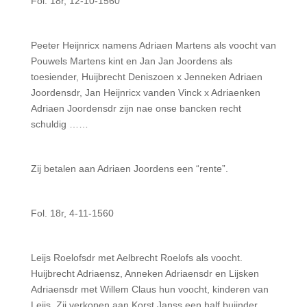
Fol. 18r, 12-10-1560
Peeter Heijnricx namens Adriaen Martens als voocht van
Pouwels Martens kint en Jan Jan Joordens als
toesiender, Huijbrecht Deniszoen x Jenneken Adriaen
Joordensdr, Jan Heijnricx vanden Vinck x Adriaenken
Adriaen Joordensdr zijn nae onse bancken recht
schuldig ……
Zij betalen aan Adriaen Joordens een “rente”.
Fol. 18r, 4-11-1560
Leijs Roelofsdr met Aelbrecht Roelofs als voocht.
Huijbrecht Adriaensz, Anneken Adriaensdr en Lijsken
Adriaensdr met Willem Claus hun voocht, kinderen van
Leijs. Zij verkopen aan Korst Janss een half buijnder