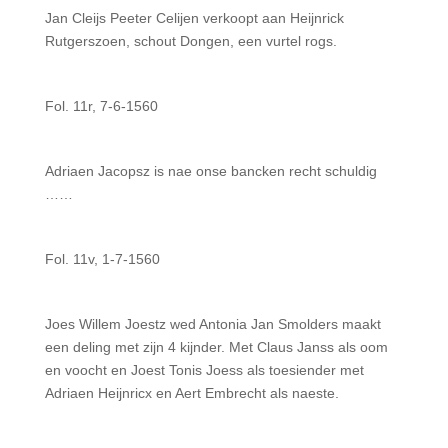
Jan Cleijs Peeter Celijen verkoopt aan Heijnrick
Rutgerszoen, schout Dongen, een vurtel rogs.
Fol. 11r, 7-6-1560
Adriaen Jacopsz is nae onse bancken recht schuldig
……
Fol. 11v, 1-7-1560
Joes Willem Joestz wed Antonia Jan Smolders maakt
een deling met zijn 4 kijnder. Met Claus Janss als oom
en voocht en Joest Tonis Joess als toesiender met
Adriaen Heijnricx en Aert Embrecht als naeste.