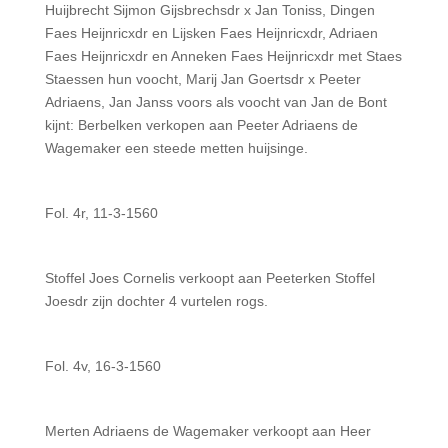
Huijbrecht Sijmon Gijsbrechsdr x Jan Toniss, Dingen
Faes Heijnricxdr en Lijsken Faes Heijnricxdr, Adriaen
Faes Heijnricxdr en Anneken Faes Heijnricxdr met Staes
Staessen hun voocht, Marij Jan Goertsdr x Peeter
Adriaens, Jan Janss voors als voocht van Jan de Bont
kijnt: Berbelken verkopen aan Peeter Adriaens de
Wagemaker een steede metten huijsinge.
Fol. 4r, 11-3-1560
Stoffel Joes Cornelis verkoopt aan Peeterken Stoffel
Joesdr zijn dochter 4 vurtelen rogs.
Fol. 4v, 16-3-1560
Merten Adriaens de Wagemaker verkoopt aan Heer