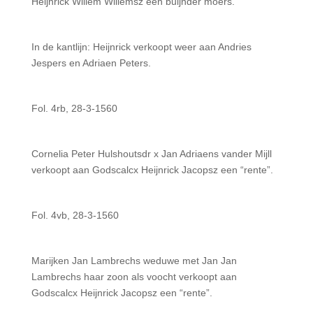
Heijnrick Willem Willemsz een buijnder moers.
In de kantlijn: Heijnrick verkoopt weer aan Andries
Jespers en Adriaen Peters.
Fol. 4rb, 28-3-1560
Cornelia Peter Hulshoutsdr x Jan Adriaens vander Mijll
verkoopt aan Godscalcx Heijnrick Jacopsz een “rente”.
Fol. 4vb, 28-3-1560
Marijken Jan Lambrechs weduwe met Jan Jan
Lambrechs haar zoon als voocht verkoopt aan
Godscalcx Heijnrick Jacopsz een “rente”.