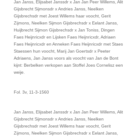
Jan Janss, Elijsabet Janssdr x Jan Jan Peer Willems, Alit
Gijsbrecht Sijmonsdr x Andries Janss, Neelken
Gijsbrechsdr met Joest Willems haar voocht, Gerit
Zijmons, Neelken Sijmon Gijsbrechsdr x Eelant Janss,
Huijbrecht Sijmon Gijsbrechsdr x Jan Toniss, Dingen
Faes Heijnricxdr en Lijsken Faes Heijnricxdr, Adriaen
Faes Heijnricxdr en Anneken Faes Heijnricxdr met Staes
Staessen hun voocht, Marij Jan Goertsdr x Peeter
Adriaens, Jan Janss voors als voocht van Jan de Bont
kijnt: Berbelken verkopen aan Stoffel Joes Cornelisz een
weije.
Fol. 3v, 11-3-1560
Jan Janss, Elijsabet Janssdr x Jan Jan Peer Willems, Alit
Gijsbrecht Sijmonsdr x Andries Janss, Neelken
Gijsbrechsdr met Joest Willems haar voocht, Gerit
Zijmons, Neelken Sijmon Gijsbrechsdr x Eelant Janss,