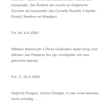
toesiender, Jan Roelofs als voocht en Huijbrecht
Cornelis als toesiender van Cornelis Roelofs 3 kijnder:
Roelof, Neelken en Maeijken.
Fol. 6v, 4-4-1560
Hilleken Heijnricxdr x Denis Godscalcx staan borg voor
Adriaen Jan Peetersz tbv zijn voorkijnder ivm een
gekochte beemp.
Fol. 7r, 20-4-1560
Heijnrick Rutgers, schout Dongen, is nae onse bancken
recht schuldig ……