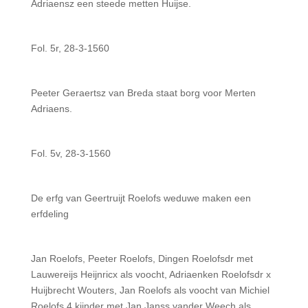
Adriaensz een steede metten Huijse.
Fol. 5r, 28-3-1560
Peeter Geraertsz van Breda staat borg voor Merten
Adriaens.
Fol. 5v, 28-3-1560
De erfg van Geertruijt Roelofs weduwe maken een
erfdeling
Jan Roelofs, Peeter Roelofs, Dingen Roelofsdr met
Lauwereijs Heijnricx als voocht, Adriaenken Roelofsdr x
Huijbrecht Wouters, Jan Roelofs als voocht van Michiel
Roelofs 4 kijnder met Jan Janss vander Weech als