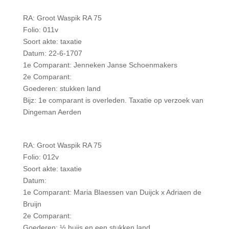
RA: Groot Waspik RA 75
Folio: 011v
Soort akte: taxatie
Datum: 22-6-1707
1e Comparant: Jenneken Janse Schoenmakers
2e Comparant:
Goederen: stukken land
Bijz: 1e comparant is overleden. Taxatie op verzoek van
Dingeman Aerden
RA: Groot Waspik RA 75
Folio: 012v
Soort akte: taxatie
Datum:
1e Comparant: Maria Blaessen van Duijck x Adriaen de
Bruijn
2e Comparant:
Goederen: ½ huijs en een stukken land