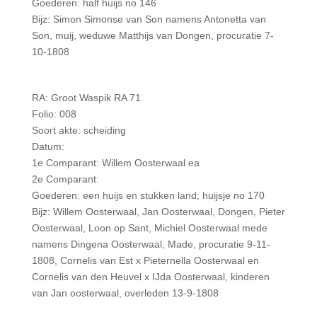
Goederen: half huijs no 146
Bijz: Simon Simonse van Son namens Antonetta van
Son, muij, weduwe Matthijs van Dongen, procuratie 7-
10-1808
RA: Groot Waspik RA 71
Folio: 008
Soort akte: scheiding
Datum:
1e Comparant: Willem Oosterwaal ea
2e Comparant:
Goederen: een huijs en stukken land; huijsje no 170
Bijz: Willem Oosterwaal, Jan Oosterwaal, Dongen, Pieter
Oosterwaal, Loon op Sant, Michiel Oosterwaal mede
namens Dingena Oosterwaal, Made, procuratie 9-11-
1808, Cornelis van Est x Pieternella Oosterwaal en
Cornelis van den Heuvel x IJda Oosterwaal, kinderen
van Jan oosterwaal, overleden 13-9-1808