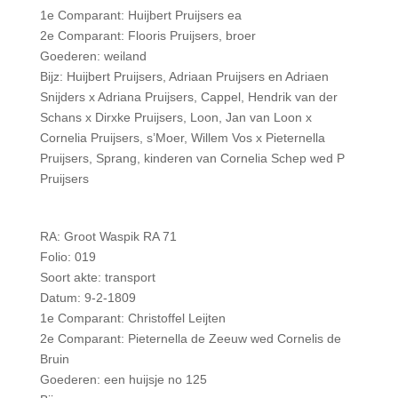
1e Comparant: Huijbert Pruijsers ea
2e Comparant: Flooris Pruijsers, broer
Goederen: weiland
Bijz: Huijbert Pruijsers, Adriaan Pruijsers en Adriaen
Snijders x Adriana Pruijsers, Cappel, Hendrik van der
Schans x Dirxke Pruijsers, Loon, Jan van Loon x
Cornelia Pruijsers, s’Moer, Willem Vos x Pieternella
Pruijsers, Sprang, kinderen van Cornelia Schep wed P
Pruijsers
RA: Groot Waspik RA 71
Folio: 019
Soort akte: transport
Datum: 9-2-1809
1e Comparant: Christoffel Leijten
2e Comparant: Pieternella de Zeeuw wed Cornelis de
Bruin
Goederen: een huijsje no 125