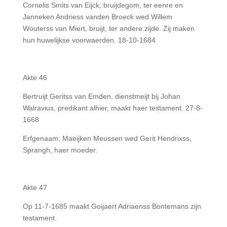
Cornelis Smits van Eijck, bruijdegom, ter eenre en
Janneken Andriess vanden Broeck wed Willem
Wouterss van Miert, bruijt, ter andere zijde. Zij maken
hun huwelijkse voorwaerden. 18-10-1684
Akte 46
Bertruijt Geritss van Emden, dienstmeijt bij Johan
Walravius, predikant alhier, maakt haer testament. 27-8-
1668
Erfgenaam: Maeijken Meussen wed Gerit Hendrixss,
Sprangh, haer moeder.
Akte 47
Op 11-7-1685 maakt Goijaert Adriaenss Bontemans zijn
testament.