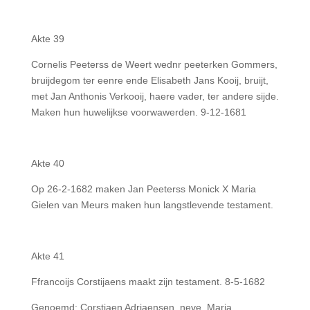
Akte 39
Cornelis Peeterss de Weert wednr peeterken Gommers,
bruijdegom ter eenre ende Elisabeth Jans Kooij, bruijt,
met Jan Anthonis Verkooij, haere vader, ter andere sijde.
Maken hun huwelijkse voorwawerden. 9-12-1681
Akte 40
Op 26-2-1682 maken Jan Peeterss Monick X Maria
Gielen van Meurs maken hun langstlevende testament.
Akte 41
Ffrancoijs Corstijaens maakt zijn testament. 8-5-1682
Genoemd: Corstjaen Adriaensen, neve. Maria