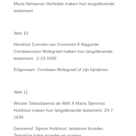
Maria Adriaenss Verheijde maken hun langstlevende
testament.
Akte 10
Hendrick Cornelis van Cromvoirt X Alagonde
Corstiaenssen Molegraef maken hun langstlevende
testament. 2-10-1699
Erfgenaam: Corstiaen Molegraef of zijn kijnderen.
Akte 11
Wouter Sebastiaenss de With X Maria Sijmonss
Hulshout maken hun langstlevende testament. 29-7-
1699
Genoemd: Sijmon Hulshout, testatrice broeder.
Testatrice halve broeder en susters