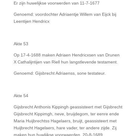
Er zijn huwelijkse voorwerden van 11-7-1677
Genoemd: voordochter Adriaentje Willem van Eijck bij
Leentijen Hendricx
Akte 53
Op 17-4-1688 maken Adriaen Hendricxsen van Drunen
X Cathalijntijen van Riell hun langstlevende testament.
Genoemd: Gijsbrecht Adriaenss, sone testateur.
Akte 54
Gijsbrecht Anthonis Kippingh geassisteert met Gijsbrecht
Gijsbrecht Kippimgh, neve, bruijdegom, ter eenre ende
Maria Huijbrechtss Hagelaers, bruijt, geassisteert met
Huijbrecht Hagelaers, hare vader, ter andere zijde. Zij
maken hun huwlijkse voorwaerden. 20-8-1689