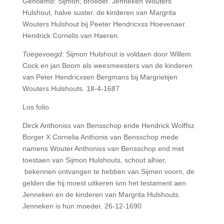
Genoemd: Sijmon, broeder. Jenneken Wouters
Hulshout, halve suster. de kinderen van Margrita
Wouters Hulshout bij Peeter Hendricxss Hoevenaer.
Hendrick Cornelis van Haeren.
Toegevoegd:
Sijmon Hulshout is voldaen door Willem
Cock en jan Boom als weesmeesters van de kinderen
van Peter Hendricxsen Bergmans bij Margrietijen
Wouters Hulshouts. 18-4-1687
Los folio
Dirck Anthoniss van Bensschop ende Hendrick Wolffsz
Borger X Cornelia Anthonis van Bensschop mede
namens Wouter Anthoniss van Bensschop end met
toestaen van Sijmon Hulshouts, schout alhier,
bekennen ontvangen te hebben van Sijmen voorn, de
gelden die hij moest uitkeren ivm het testament aen
Jenneken en de kinderen van Margrita Hulshouts.
Jenneken is hun moeder. 26-12-1690