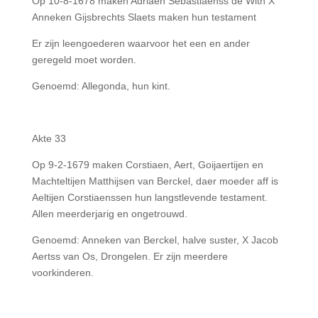
Op 10-8-1678 maken Adriaen Sebastiaenss de With X
Anneken Gijsbrechts Slaets maken hun testament
Er zijn leengoederen waarvoor het een en ander
geregeld moet worden.
Genoemd: Allegonda, hun kint.
Akte 33
Op 9-2-1679 maken Corstiaen, Aert, Goijaertijen en
Machteltijen Matthijsen van Berckel, daer moeder aff is
Aeltijen Corstiaenssen hun langstlevende testament.
Allen meerderjarig en ongetrouwd.
Genoemd: Anneken van Berckel, halve suster, X Jacob
Aertss van Os, Drongelen. Er zijn meerdere
voorkinderen.