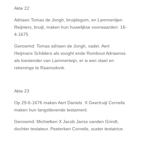
Akte 22
Adriaen Tomas de Jongh, bruijdegom, en Lammertijen
Reijniers, bruijt, maken hun huwelijkse voorwaarden. 16-
4-1675
Genoemd: Tomas sdriaen de Jongh, vader. Aert
Heijmans Schilders als vooght ende Rombout Adriaenss
als toesiender van Lammerteijn, er is een staet en
rekeninge te Raamsdonk.
Akte 23
Op 29-6-1676 maken Aert Daniels X Geertruijt Cornelis
maken hun langstlevende testament.
Genoemd: Michielken X Jacob Janss vanden Grindt,
dochter testateur. Peeterken Cornelis, suster testatrice.