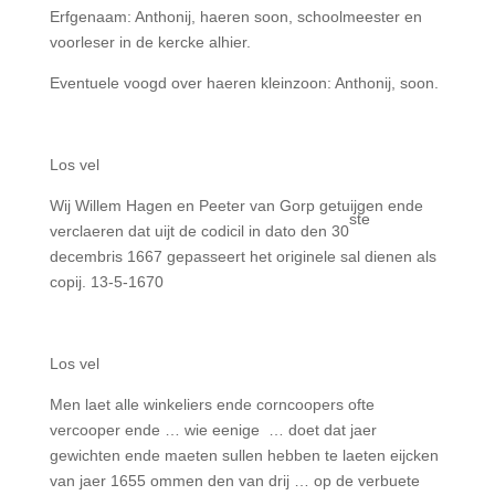
Erfgenaam: Anthonij, haeren soon, schoolmeester en
voorleser in de kercke alhier.
Eventuele voogd over haeren kleinzoon: Anthonij, soon.
Los vel
Wij Willem Hagen en Peeter van Gorp getuijgen ende
ste
verclaeren dat uijt de codicil in dato den 30
decembris 1667 gepasseert het originele sal dienen als
copij. 13-5-1670
Los vel
Men laet alle winkeliers ende corncoopers ofte
vercooper ende … wie eenige … doet dat jaer
gewichten ende maeten sullen hebben te laeten eijcken
van jaer 1655 ommen den van drij … op de verbuete