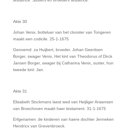
testatrice. Susters en broeders testatrice.
Akte 30
Johan Venix, botteluer van het clooster van Tongeren
maakt een codicile. 25-1-1675
Genoemd: za Huijbert, broeder, Johan Geeritsen
Borger, swager Venix, Het kint van Theodorus of Dirck
Jansen Borger, swager bij Catharina Venix, suster, hun
tweede kint: Jan.
Akte 31
Elisabeth Stockmans laest wed van Heijliger Ariaensen
van Broechoven maakt haer testament. 31-1-1675
Erfgenamen: de kinderen van haere dochter Jenneken
Hendricx van Grevenbroeck.