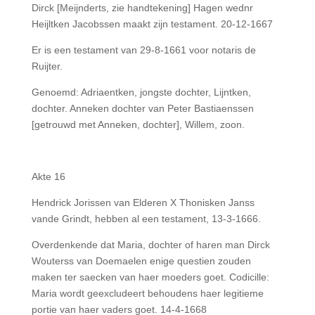
Dirck [Meijnderts, zie handtekening] Hagen wednr
Heijltken Jacobssen maakt zijn testament. 20-12-1667
Er is een testament van 29-8-1661 voor notaris de
Ruijter.
Genoemd: Adriaentken, jongste dochter, Lijntken,
dochter. Anneken dochter van Peter Bastiaenssen
[getrouwd met Anneken, dochter], Willem, zoon.
Akte 16
Hendrick Jorissen van Elderen X Thonisken Janss
vande Grindt, hebben al een testament, 13-3-1666.
Overdenkende dat Maria, dochter of haren man Dirck
Wouterss van Doemaelen enige questien zouden
maken ter saecken van haer moeders goet. Codicille:
Maria wordt geexcludeert behoudens haer legitieme
portie van haer vaders goet. 14-4-1668