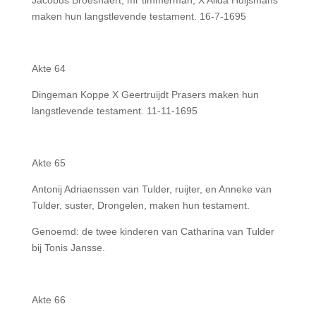
Jacobus Broeshaert, mr timmerman, X Alida Huijsmans
maken hun langstlevende testament. 16-7-1695
Akte 64
Dingeman Koppe X Geertruijdt Prasers maken hun
langstlevende testament. 11-11-1695
Akte 65
Antonij Adriaenssen van Tulder, ruijter, en Anneke van
Tulder, suster, Drongelen, maken hun testament.
Genoemd: de twee kinderen van Catharina van Tulder
bij Tonis Jansse.
Akte 66