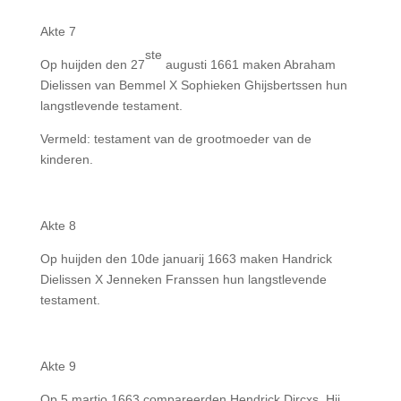
Akte 7
ste
Op huijden den 27
augusti 1661 maken Abraham
Dielissen van Bemmel X Sophieken Ghijsbertssen hun
langstlevende testament.
Vermeld: testament van de grootmoeder van de
kinderen.
Akte 8
Op huijden den 10de januarij 1663 maken Handrick
Dielissen X Jenneken Franssen hun langstlevende
testament.
Akte 9
Op 5 martio 1663 compareerden Hendrick Dircxs. Hij