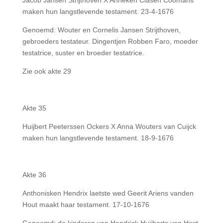
Jacob Jansen Strijthoven X Anneken Clasen Coomans
maken hun langstlevende testament. 23-4-1676
Genoemd: Wouter en Cornelis Jansen Strijthoven,
gebroeders testateur. Dingentjen Robben Faro, moeder
testatrice, suster en broeder testatrice.
Zie ook akte 29
Akte 35
Huijbert Peeterssen Ockers X Anna Wouters van Cuijck
maken hun langstlevende testament. 18-9-1676
Akte 36
Anthonisken Hendrix laetste wed Geerit Ariens vanden
Hout maakt haar testament. 17-10-1676