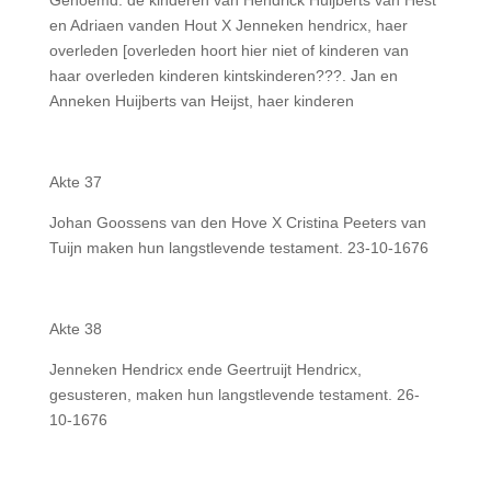
Genoemd: de kinderen van Hendrick Huijberts van Hest
en Adriaen vanden Hout X Jenneken hendricx, haer
overleden [overleden hoort hier niet of kinderen van
haar overleden kinderen kintskinderen???. Jan en
Anneken Huijberts van Heijst, haer kinderen
Akte 37
Johan Goossens van den Hove X Cristina Peeters van
Tuijn maken hun langstlevende testament. 23-10-1676
Akte 38
Jenneken Hendricx ende Geertruijt Hendricx,
gesusteren, maken hun langstlevende testament. 26-
10-1676